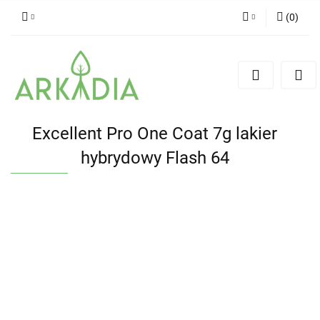
(
0
)
Zaloguj się
Zarejestruj się
Dodaj zgłoszenie
Excellent Pro One Coat 7g lakier
hybrydowy Flash 64