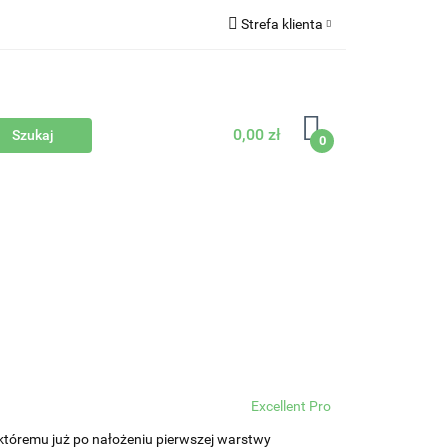
Strefa klienta
Zaloguj się
Zarejestruj się
0,00 zł
Dodaj zgłoszenie
0
Sprzęty
Nowości
Bestsellery
Excellent Pro
któremu już po nałożeniu pierwszej warstwy