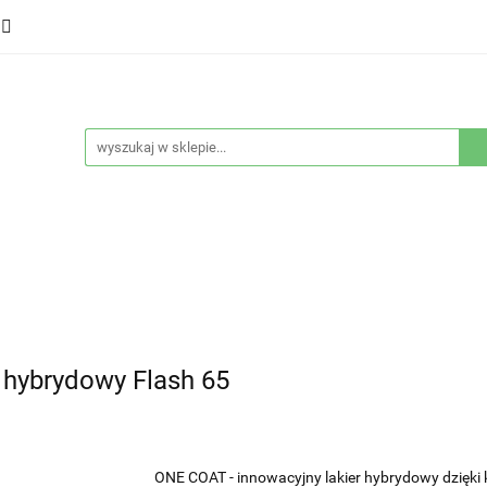
ducenci
Twarz
Włosy
Ciało
Stylizacja
eństwo
Sprzęty
Nowości
Bestsellery
łosy
Ciało
Stylizacja
Higiena i bezpieczeństwo
r hybrydowy Flash 65
ONE COAT - innowacyjny lakier hybrydowy dzięki 