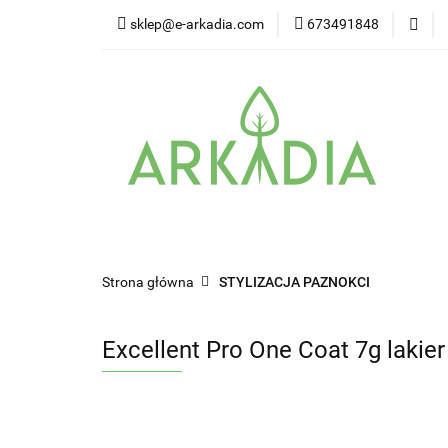
sklep@e-arkadia.com
673491848
Kategorie
Pro
Higiena i bezpiecz
Kategorie
Producenci
Twarz
W
Strona główna
STYLIZACJA PAZNOKCI
Excellent Pro One Coat 7g lakie