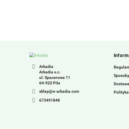
Inform
Arkadia
Regula
Arkadia s.c.
Sposoby
ul. Spacerowa 11
64-920 Piła
Dostaw
sklep@e-arkadia.com
Polityka
673491848