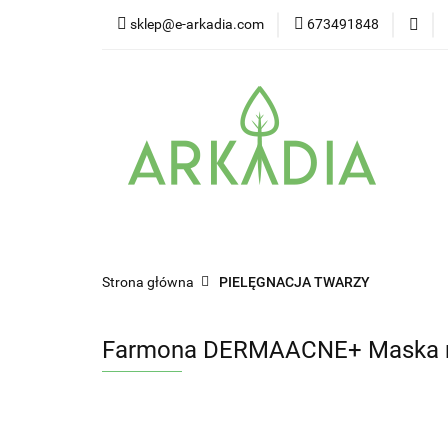
sklep@e-arkadia.com
673491848
Kategorie
Pro
Higiena i bezpiecz
Kategorie
Producenci
Twarz
W
Strona główna
PIELĘGNACJA TWARZY
Farmona DERMAACNE+ Maska ro