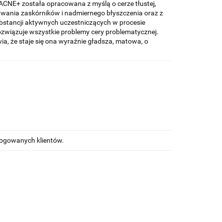
CNE+ została opracowana z myślą o cerze tłustej,
awania zaskórników i nadmiernego błyszczenia oraz z
bstancji aktywnych uczestniczących w procesie
rozwiązuje wszystkie problemy cery problematycznej.
a, że staje się ona wyraźnie gładsza, matowa, o
alogowanych klientów.