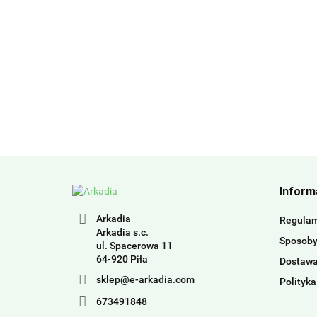
Inform
Arkadia
Regula
Arkadia s.c.
Sposoby
ul. Spacerowa 11
64-920 Piła
Dostaw
sklep@e-arkadia.com
Polityka
673491848