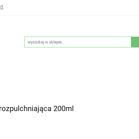
ducenci
Twarz
Włosy
Ciało
Stylizacja
eństwo
Sprzęty
Nowości
Bestsellery
łosy
Ciało
Stylizacja
Higiena i bezpieczeństwo
zpulchniająca 200ml