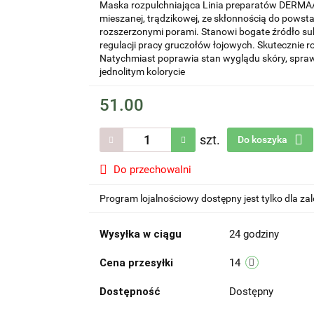
Maska rozpulchniająca Linia preparatów DERMAA
mieszanej, trądzikowej, ze skłonnością do powst
rozszerzonymi porami. Stanowi bogate źródło su
regulacji pracy gruczołów łojowych. Skutecznie 
Natychmiast poprawia stan wyglądu skóry, sprawi
jednolitym kolorycie
51.00
szt.
Do koszyka
Do przechowalni
Program lojalnościowy dostępny jest tylko dla z
Wysyłka w ciągu
24 godziny
Cena przesyłki
14
Dostępność
Dostępny