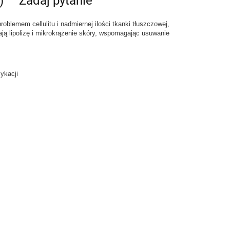
)
Zadaj pytanie
lemem cellulitu i nadmiernej ilości tkanki tłuszczowej,
ają lipolizę i mikrokrążenie skóry, wspomagając usuwanie
ksykacji