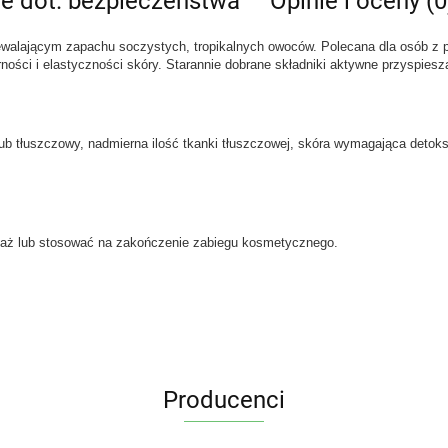
je dot. bezpieczeństwa
Opinie i oceny (0
alającym zapachu soczystych, tropikalnych owoców. Polecana dla osób z prob
ności i elastyczności skóry. Starannie dobrane składniki aktywne przyspiesz
 i/lub tłuszczowy, nadmierna ilość tkanki tłuszczowej, skóra wymagająca deto
saż lub stosować na zakończenie zabiegu kosmetycznego.
Producenci