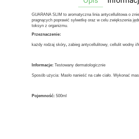
Opis
Informac
GUARANA SLIM to aromatyczna linia antycellulitowa o zniew
pragnących poprawić sylwetkę oraz w celu zwiększenia jędr
toksyn z organizmu.
Przeznaczenie:
każdy rodzaj skóry
,
zabieg antycellulitowy, cellulit wodny
Informacje:
Testowany dermatologicznie
Sposób użycia: Masło nanieść na całe ciało. Wykonać ma
Pojemność:
500ml