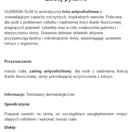
GUARANA SLIM to aromatyczna
linia antycellulitowa
o
zniewalającym zapachu soczystych, tropikalnych owoców. Polecana
dla osób z problemem cellulitu i nadmiernej ilości tkanki tłuszczowej,
pragnących poprawić sylwetkę oraz w celu zwiększenia jędrności i
elastyczności skóry. Starannie dobrane składniki aktywne
przyspieszają lipolizę i mikrokrążenie skóry, wspomagając usuwanie
toksyn z organizmu.
Przeznaczenie:
masaż ciała,
zabieg antycellulitowy
, dla osób z nadmierną ilością
tkanki tłuszczowej, skóry potrzebującej oczyszczenia z toksyn.
Informacje:
Testowany dermatologicznie
Sposób użycia:
Preparat nanieść na skórę, ze szczególnym uwzględnieniem miejsc
objętych cellulitem i wykonać masaż ciała
Efekty: