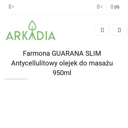
(
0
)
Zaloguj się
Zarejestruj się
Dodaj zgłoszenie
Farmona GUARANA SLIM
Antycellulitowy olejek do masażu
950ml