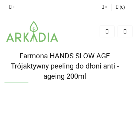
(
0
)
Zaloguj się
Zarejestruj się
Dodaj zgłoszenie
Farmona HANDS SLOW AGE
Trójaktywny peeling do dłoni anti -
ageing 200ml