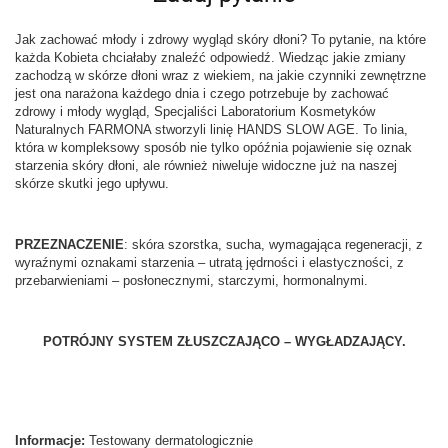
Jak zachować młody i zdrowy wygląd skóry dłoni? To pytanie, na które
każda Kobieta chciałaby znaleźć odpowiedź. Wiedząc jakie zmiany
zachodzą w skórze dłoni wraz z wiekiem, na jakie czynniki zewnętrzne
jest ona narażona każdego dnia i czego potrzebuje by zachować
zdrowy i młody wygląd, Specjaliści Laboratorium Kosmetyków
Naturalnych FARMONA stworzyli linię HANDS SLOW AGE. To linia,
która w kompleksowy sposób nie tylko opóźnia pojawienie się oznak
starzenia skóry dłoni, ale również niweluje widoczne już na naszej
skórze skutki jego upływu.
PRZEZNACZENIE
: skóra szorstka, sucha, wymagająca regeneracji, z
wyraźnymi oznakami starzenia – utratą jędrności i elastyczności, z
przebarwieniami – posłonecznymi, starczymi, hormonalnymi.
POTRÓJNY SYSTEM ZŁUSZCZAJĄCO – WYGŁADZAJĄCY.
Informacje:
Testowany dermatologicznie