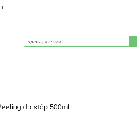
ducenci
Twarz
Włosy
Ciało
Stylizacja
eństwo
Sprzęty
Nowości
Bestsellery
łosy
Ciało
Stylizacja
Higiena i bezpieczeństwo
eling do stóp 500ml