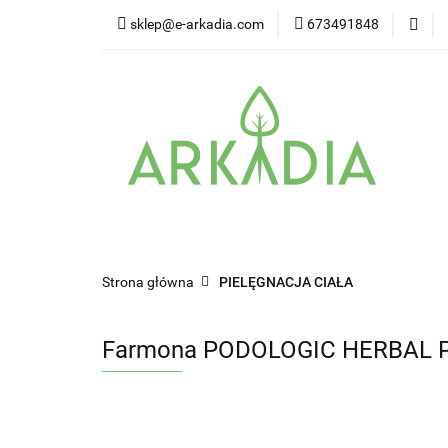
sklep@e-arkadia.com
673491848
Kategorie
Pro
Higiena i bezpiecz
Kategorie
Producenci
Twarz
W
Strona główna
PIELĘGNACJA CIAŁA
Farmona PODOLOGIC HERBAL Pe