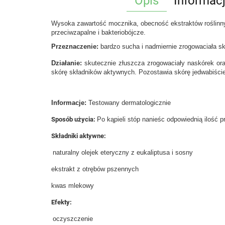
Opis
Informac
Wysoka zawartość mocznika, obecność ekstraktów roślinnych 
przeciwzapalne i bakteriobójcze.
Przeznaczenie:
bardzo sucha i nadmiernie zrogowaciała sk
Działanie:
skutecznie złuszcza zrogowaciały naskórek ora
skórę składników aktywnych. Pozostawia skórę jedwabiście
Informacje:
Testowany dermatologicznie
Sposób użycia:
Po kąpieli stóp nanieśc odpowiednią ilość 
Składniki aktywne:
naturalny olejek eteryczny z eukaliptusa i sosny
ekstrakt z otrębów pszennych
kwas mlekowy
Efekty:
oczyszczenie