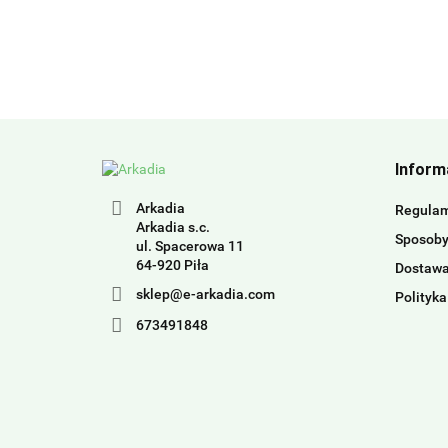
Inform
Arkadia
Regula
Arkadia s.c.
Sposoby
ul. Spacerowa 11
64-920 Piła
Dostaw
sklep@e-arkadia.com
Polityka
673491848