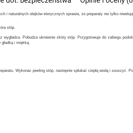
je dot. bezpieczeństwa
Opinie i oceny (0
i naturalnych olejków eterycznych sprawia, że preparaty nie tylko niwelują 
óra stóp.
z wygładza. Pobudza ukrwienie skóry stóp. Przygotowuje do zabiegu podolo
 gładką i miękką.
preparatu. Wykonac peeling stóp, nastepnie spłukać ciepłą wodą i souszyć. Po