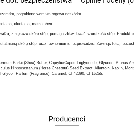
je dot. bezpieczeństwa
Opinie i oceny (0
zorstka, pogrubiona warstwa rogowa naskórka
betaina, alantoina, masło shea
awilża, zmiękcza skórę stóp, pomaga zlikwidować szorstkość stóp. Produkt p
żnioną skórę stóp, oraz równomiernie rozprowadzić. Zawinąć folią i pozos
rmum Parkii (Shea) Butter, Caprylic/Capric Triglyceride, Glycerin, Prunus Amy
culus Hippocastanum (Horse Chestnut) Seed Extract, Allantoin, Kaolin, Montm
Glycol, Parfum (Fragrance), Caramel, CI 42090, CI 16255.
Producenci