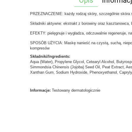
Opis
Informac
PRZEZNACZENIE: każdy rodzaj skóry, szczególnie skóra s
Składniki aktywne: ekstrakt z borowiny oraz kasztanowca, 
EFEKTY: pielęgnuje i wygładza, odczuwalnie regeneruje, n
SPOSÓB UŻYCIA: Maskę nanieść na czystą, suchą, niepodra
kompresów
Składniki/Ingredients:
Aqua (Water), Propylene Glycol, Cetearyl Alcohol, Butyrospe
Simmondsia Chinensis (Jojoba) Seed Oil, Peat Extract, Aes
Xanthan Gum, Sodium Hydroxide, Phenoxyethanol, Caprylyl 
Informacje:
Testowany dermatologicznie