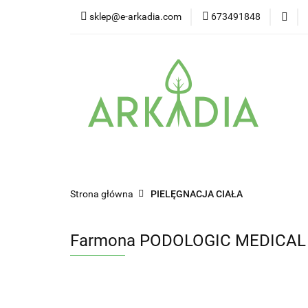
sklep@e-arkadia.com
673491848
Kategorie
Pro
Higiena i bezpiecz
Kategorie
Producenci
Twarz
W
Strona główna
PIELĘGNACJA CIAŁA
Farmona PODOLOGIC MEDICAL M