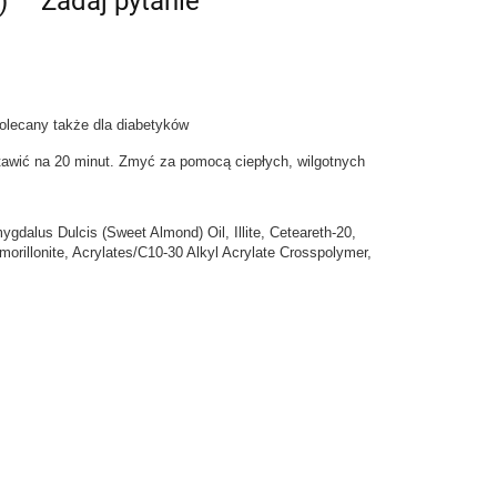
)
Zadaj pytanie
olecany także dla diabetyków
tawić na 20 minut. Zmyć za pomocą ciepłych, wilgotnych
gdalus Dulcis (Sweet Almond) Oil, Illite, Ceteareth-20,
orillonite, Acrylates/C10-30 Alkyl Acrylate Crosspolymer,