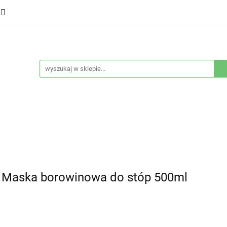
ducenci
Twarz
Włosy
Ciało
Stylizacja
eństwo
Sprzęty
Nowości
Bestsellery
łosy
Ciało
Stylizacja
Higiena i bezpieczeństwo
aska borowinowa do stóp 500ml