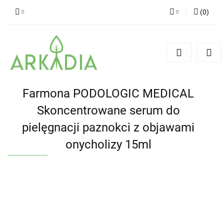
(
0
)
Zaloguj się
Zarejestruj się
Dodaj zgłoszenie
Farmona PODOLOGIC MEDICAL
Skoncentrowane serum do
pielęgnacji paznokci z objawami
onycholizy 15ml