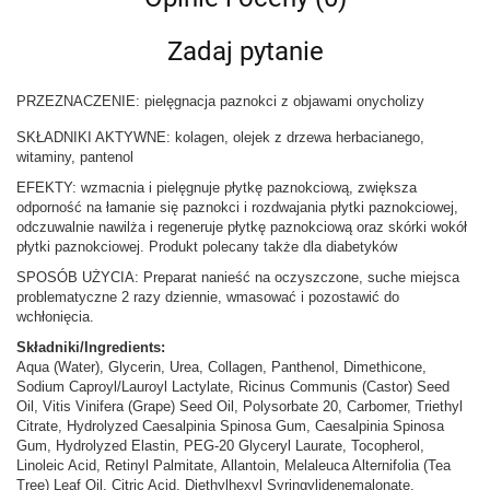
Zadaj pytanie
PRZEZNACZENIE: pielęgnacja paznokci z objawami onycholizy
SKŁADNIKI AKTYWNE: kolagen, olejek z drzewa herbacianego,
witaminy, pantenol
EFEKTY: wzmacnia i pielęgnuje płytkę paznokciową, zwiększa
odporność na łamanie się paznokci i rozdwajania płytki paznokciowej,
odczuwalnie nawilża i regeneruje płytkę paznokciową oraz skórki wokół
płytki paznokciowej. Produkt polecany także dla diabetyków
SPOSÓB UŻYCIA: Preparat nanieść na oczyszczone, suche miejsca
problematyczne 2 razy dziennie, wmasować i pozostawić do
wchłonięcia.
Składniki/Ingredients:
Aqua (Water), Glycerin, Urea, Collagen, Panthenol, Dimethicone,
Sodium Caproyl/Lauroyl Lactylate, Ricinus Communis (Castor) Seed
Oil, Vitis Vinifera (Grape) Seed Oil, Polysorbate 20, Carbomer, Triethyl
Citrate, Hydrolyzed Caesalpinia Spinosa Gum, Caesalpinia Spinosa
Gum, Hydrolyzed Elastin, PEG-20 Glyceryl Laurate, Tocopherol,
Linoleic Acid, Retinyl Palmitate, Allantoin, Melaleuca Alternifolia (Tea
Tree) Leaf Oil, Citric Acid, Diethylhexyl Syringylidenemalonate,