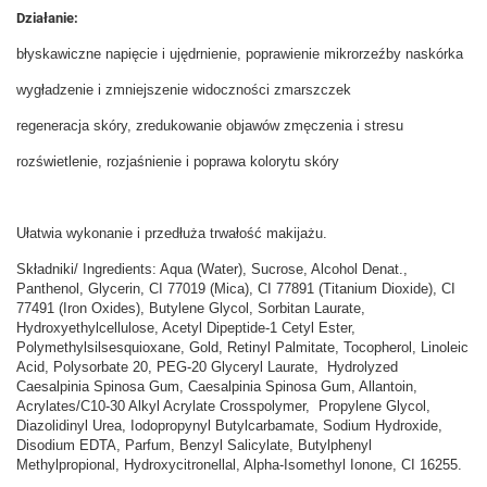
Działanie:
błyskawiczne napięcie i ujędrnienie, poprawienie mikrorzeźby naskórka
wygładzenie i zmniejszenie widoczności zmarszczek
regeneracja skóry, zredukowanie objawów zmęczenia i stresu
rozświetlenie, rozjaśnienie i poprawa kolorytu skóry
Ułatwia wykonanie i przedłuża trwałość makijażu.
Składniki/ Ingredients: Aqua (Water), Sucrose, Alcohol Denat.,
Panthenol, Glycerin, CI 77019 (Mica), CI 77891 (Titanium Dioxide), CI
77491 (Iron Oxides), Butylene Glycol, Sorbitan Laurate,
Hydroxyethylcellulose, Acetyl Dipeptide-1 Cetyl Ester,
Polymethylsilsesquioxane, Gold, Retinyl Palmitate, Tocopherol, Linoleic
Acid, Polysorbate 20, PEG-20 Glyceryl Laurate, Hydrolyzed
Caesalpinia Spinosa Gum, Caesalpinia Spinosa Gum, Allantoin,
Acrylates/C10-30 Alkyl Acrylate Crosspolymer, Propylene Glycol,
Diazolidinyl Urea, Iodopropynyl Butylcarbamate, Sodium Hydroxide,
Disodium EDTA, Parfum, Benzyl Salicylate, Butylphenyl
Methylpropional, Hydroxycitronellal, Alpha-Isomethyl Ionone, CI 16255.