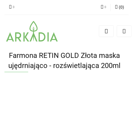
(
0
)
Zaloguj się
Zarejestruj się
Dodaj zgłoszenie
Farmona RETIN GOLD Złota maska
ujędrniająco - rozświetlająca 200ml