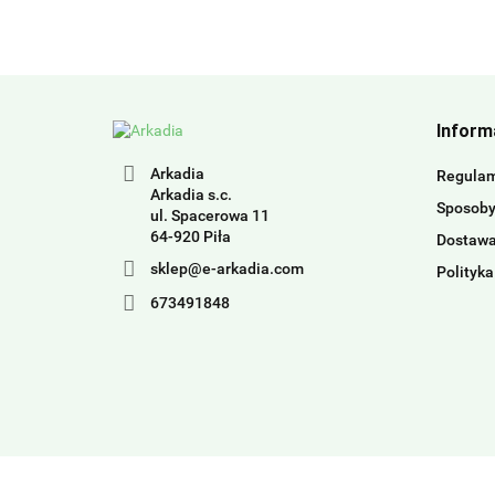
Inform
Arkadia
Regula
Arkadia s.c.
Sposoby
ul. Spacerowa 11
64-920 Piła
Dostaw
sklep@e-arkadia.com
Polityka
673491848