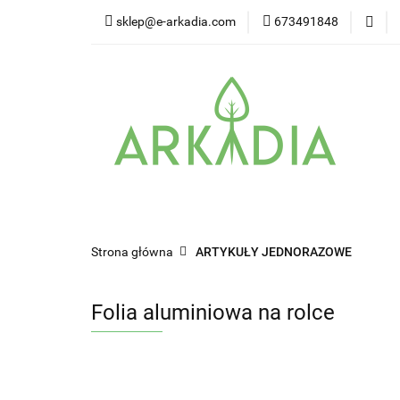
sklep@e-arkadia.com
673491848
Kategorie
Pro
Higiena i bezpiecz
Kategorie
Producenci
Twarz
W
Strona główna
ARTYKUŁY JEDNORAZOWE
Folia aluminiowa na rolce