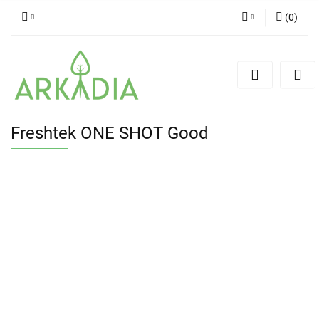
(
0
)
Zaloguj się
Zarejestruj się
Dodaj zgłoszenie
Freshtek ONE SHOT Good