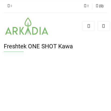
(
0
)
Zaloguj się
Zarejestruj się
Dodaj zgłoszenie
Freshtek ONE SHOT Kawa