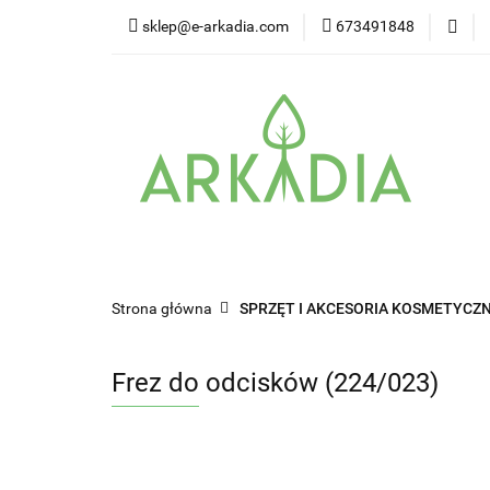
sklep@e-arkadia.com
673491848
Kategorie
Pro
Higiena i bezpiecz
Kategorie
Producenci
Twarz
W
Strona główna
SPRZĘT I AKCESORIA KOSMETYCZN
Frez do odcisków (224/023)