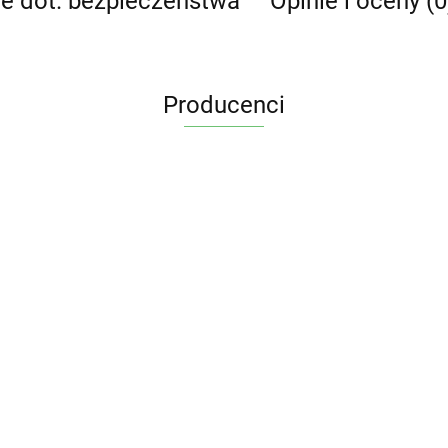
je dot. bezpieczeństwa
Opinie i oceny (0
Producenci