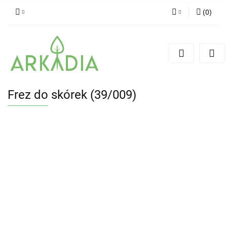
(
0
)
Zaloguj się
Zarejestruj się
Dodaj zgłoszenie
Frez do skórek (39/009)