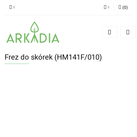
(
0
)
Zaloguj się
Zarejestruj się
Dodaj zgłoszenie
Frez do skórek (HM141F/010)