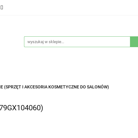
ducenci
Twarz
Włosy
Ciało
Stylizacja
eństwo
Sprzęty
Nowości
Bestsellery
łosy
Ciało
Stylizacja
Higiena i bezpieczeństwo
E (SPRZĘT I AKCESORIA KOSMETYCZNE DO SALONÓW)
M79GX104060)