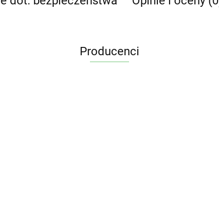
je dot. bezpieczeństwa
Opinie i oceny (0
Producenci