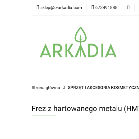
sklep@e-arkadia.com
673491848
Kategorie
Pro
Higiena i bezpiecz
Kategorie
Producenci
Twarz
W
Strona główna
SPRZĘT I AKCESORIA KOSMETYCZN
Frez z hartowanego metalu (H