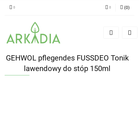
(
0
)
Zaloguj się
Zarejestruj się
Dodaj zgłoszenie
GEHWOL pflegendes FUSSDEO Tonik
lawendowy do stóp 150ml