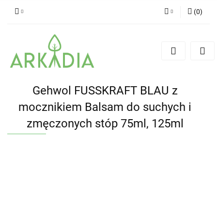
(
0
)
Zaloguj się
Zarejestruj się
Dodaj zgłoszenie
Gehwol FUSSKRAFT BLAU z
mocznikiem Balsam do suchych i
zmęczonych stóp 75ml, 125ml