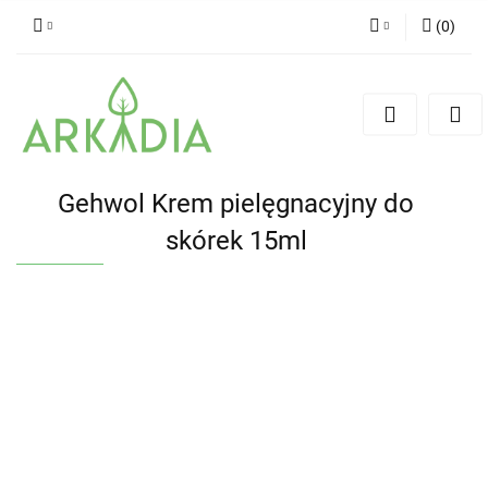
(
0
)
Zaloguj się
Zarejestruj się
Dodaj zgłoszenie
Gehwol Krem pielęgnacyjny do
skórek 15ml