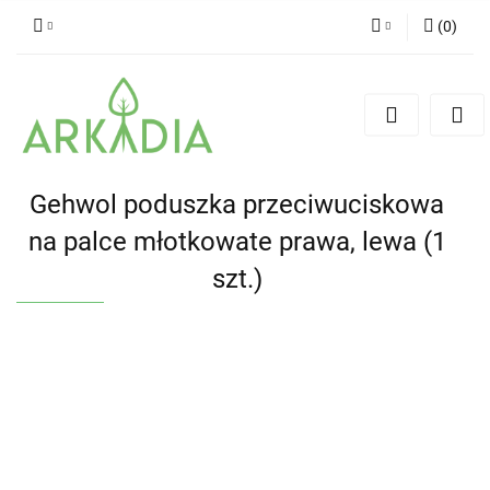
(
0
)
Zaloguj się
Zarejestruj się
Dodaj zgłoszenie
Gehwol poduszka przeciwuciskowa
na palce młotkowate prawa, lewa (1
szt.)