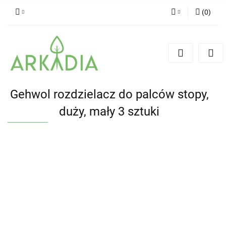
(
0
)
Zaloguj się
Zarejestruj się
Dodaj zgłoszenie
Gehwol rozdzielacz do palców stopy,
duży, mały 3 sztuki