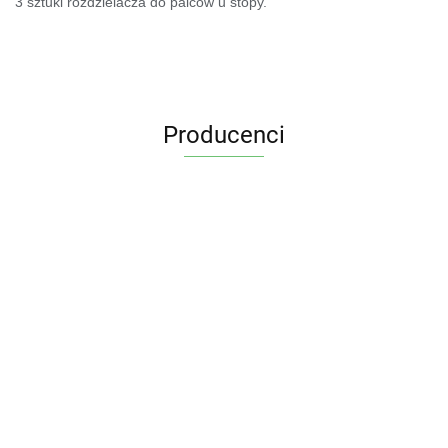
3 sztuki rozdzielacza do palców u stopy.
Producenci