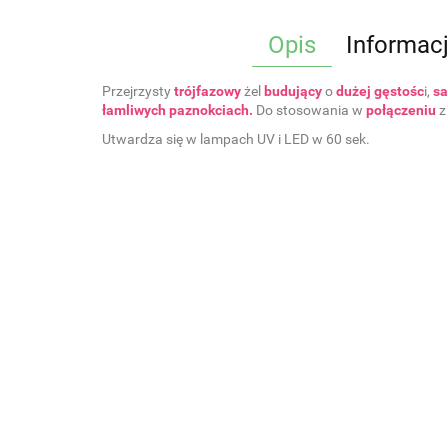
Opis
Informac
Przejrzysty
trójfazowy
żel
budujący
o
dużej gęstośc
i,
s
łamliwych paznokciach.
Do stosowania w
połączeniu
z
Utwardza się w lampach UV i LED w 60 sek.