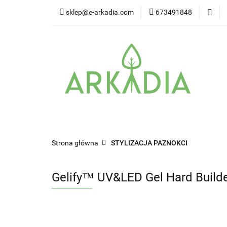
sklep@e-arkadia.com
673491848
Kategorie
Pro
Higiena i bezpiecz
Kategorie
Producenci
Twarz
W
Strona główna
STYLIZACJA PAZNOKCI
Gelify™ UV&LED Gel Hard Build