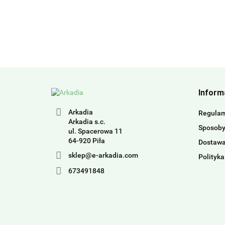
Inform
Arkadia
Regula
Arkadia s.c.
Sposoby
ul. Spacerowa 11
64-920 Piła
Dostaw
sklep@e-arkadia.com
Polityka
673491848