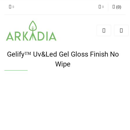
(
0
)
Zaloguj się
Zarejestruj się
Dodaj zgłoszenie
Gelify™ Uv&Led Gel Gloss Finish No
Wipe