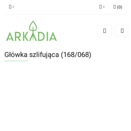
(
0
)
Zaloguj się
Zarejestruj się
Dodaj zgłoszenie
Główka szlifująca (168/068)