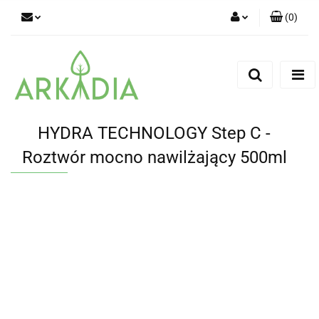
(
0
)
Zaloguj się
Zarejestruj się
Dodaj zgłoszenie
HYDRA TECHNOLOGY Step C -
Roztwór mocno nawilżający 500ml