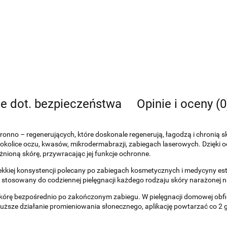
je dot. bezpieczeństwa
Opinie i oceny (0
ronno – regenerujących, które doskonale regenerują, łagodzą i chronią 
 i okolice oczu, kwasów, mikrodermabrazji, zabiegach laserowych. Dzi
ażnioną skórę, przywracając jej funkcje ochronne.
ekkiej konsystencji polecany po zabiegach kosmetycznych i medycyny es
stosowany do codziennej pielęgnacji każdego rodzaju skóry narażonej n
órę bezpośrednio po zakończonym zabiegu. W pielęgnacji domowej obfi
łuższe działanie promieniowania słonecznego, aplikację powtarzać co 2 g