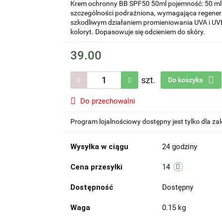
Krem ochronny BB SPF50 50ml pojemność: 50 ml ob
szczególności podrażniona, wymagająca regenera
szkodliwym działaniem promieniowania UVA i UV
koloryt. Dopasowuje się odcieniem do skóry.
39.00
szt.
Do koszyka
Do przechowalni
Program lojalnościowy dostępny jest tylko dla z
Wysyłka w ciągu
24 godziny
Cena przesyłki
14
Dostępność
Dostępny
Waga
0.15 kg