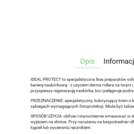
Opis
Informac
IDEAL PROTECT to specjalistyczna linia preparatów och
barierę naskórkową - z użyciem derma rollera na twarz
przyspiesza regenerację naskórka, koi i pielęgnuje podr
PRZEZNACZENIE: specjalistyczny, koloryzujący krem o l
zabiegach wymagających fotoprotekcji. Może być także 
SPOSÓB UŻYCIA: obficie i równomiernie wmasować w sk
wyjściem na słońce. Przy narażeniu na bezpośrednie i d
kąpieli lub wycieraniu ręcznikiem.