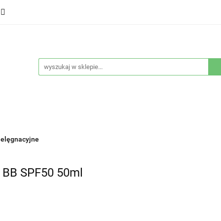
ducenci
Twarz
Włosy
Ciało
Stylizacja
eństwo
Sprzęty
Nowości
Bestsellery
łosy
Ciało
Stylizacja
Higiena i bezpieczeństwo
ielęgnacyjne
 BB SPF50 50ml