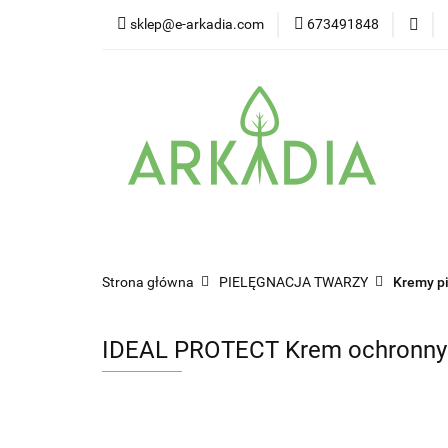
sklep@e-arkadia.com
673491848
Kategorie
Pro
Higiena i bezpiecz
Kategorie
Producenci
Twarz
W
Strona główna
PIELĘGNACJA TWARZY
Kremy p
IDEAL PROTECT Krem ochronny