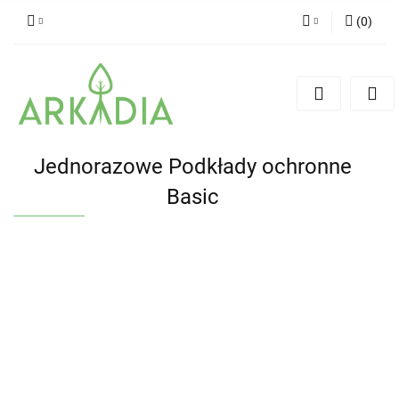
(
0
)
Zaloguj się
Zarejestruj się
Dodaj zgłoszenie
Jednorazowe Podkłady ochronne
Basic