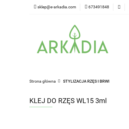
sklep@e-arkadia.com
673491848
Kategorie
Pro
Higiena i bezpiecz
Kategorie
Producenci
Twarz
W
Strona główna
STYLIZACJA RZĘS I BRWI
KLEJ DO RZĘS WL15 3ml