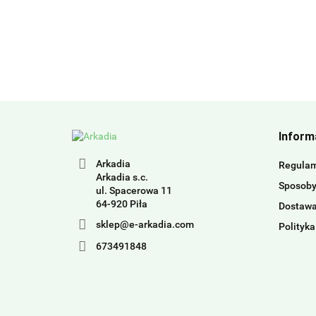
Inform
Arkadia
Regula
Arkadia s.c.
Sposoby
ul. Spacerowa 11
64-920 Piła
Dostaw
sklep@e-arkadia.com
Polityka
673491848