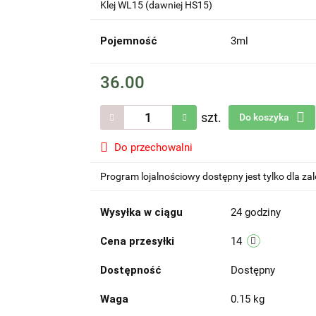
Klej WL15 (dawniej HS15)
Pojemność
3ml
36.00
szt.
Do koszyka
Do przechowalni
Program lojalnościowy dostępny jest tylko dla z
Wysyłka w ciągu
24 godziny
Cena przesyłki
14
Dostępność
Dostępny
Waga
0.15 kg