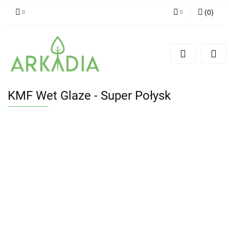
(
0
)
Zaloguj się
Zarejestruj się
Dodaj zgłoszenie
KMF Wet Glaze - Super Połysk