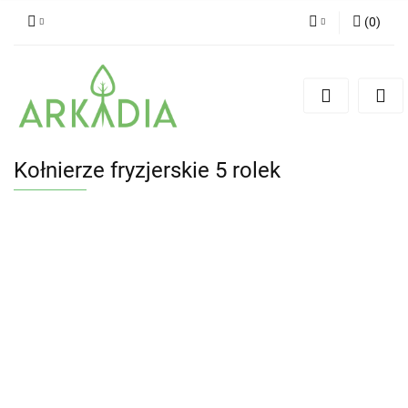
(
0
)
Zaloguj się
Zarejestruj się
Dodaj zgłoszenie
Kołnierze fryzjerskie 5 rolek