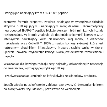
Liftingująco-napinający krem z SNAP-8™ peptide
Kremowa formuła preparatu zawiera działające w synergizmie składniki
aktywne o liftingującym i napinającym skórę działaniu. Biomimetyczny
neuropeptyd SNAP-8™ peptide blokuje skurcze mięśni mimicznych i działa
rozkurczająco. W kremie znajduje się dotleniający komórki koenzym Q10,
intensywnie nawilżający kwas hialuronowy, olej monoi, z orzechów
makadamia oraz Cobiolift™ 100% z nasion komosy ryżowej, który jest
naturalnym składnikiem liftingującym. Preparat szybko wnika w skórę,
ujędrnia, nawilża i wyrównuje koloryt. Skóra jest delikatnie rozświetlona i
napięta.
Wskazania: dla każdego rodzaju cery dojrzałej, odwodnionej z tendencją
do zmarszczek, wymagającej szybkiego liftingu.
Przeciwwskazania: uczulenie na którykolwiek ze składników produktu.
Sposób użycia: na zakończenie zabiegu rozprowadzić równomiernie krem
na skórę twarzy, szyi i dekoltu, pozostawić do wchłonięcia.