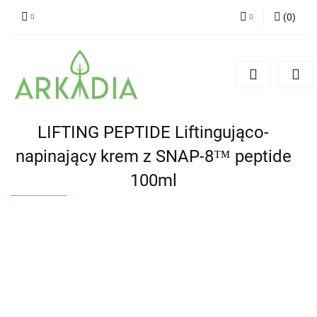
(
0
)
Zaloguj się
Zarejestruj się
Dodaj zgłoszenie
LIFTING PEPTIDE Liftingująco-
napinający krem z SNAP-8™ peptide
100ml