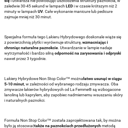
się
i utwardza nie powodując uszkodzenia struktury paznokcia, w
zaledwie 30-45 sekund w lampach
LED
i w czasie krótszym niż 2
minuty w lampach
UV
. Całe wykonanie manicure lub pedicure
zajmuje mniej niż 30 minut.
Specjalna formuła tego Lakieru Hybrydowego doskonale wiąże się
z powierzchnią płytki i wyrównuje strukturę,
wzmacniając i
chroniąc naturalne paznokcie
. Utwardzanie w lampie nadaje
wytrzymałość i bardzo silną
odporność na zarysowania i odpryski
nawet przez 3 tygodnie.
Lakiery Hybrydowe Non Stop Color™ można
łatwo usunąć w ciągu
5-10 minut
, w zależności od wybranego rodzaju zmywacza. Oba
zmywacze lakierów hybrydowych od La Femme® są wzbogacone
lanoliną lub kaprylem, aby zapobiec nadmiernemu wsuszaniu skóry
i naturalnych paznokci.
Formuła Non Stop Color™ została zaprojektowana tak, by można
było ją stosować
także na paznokciach przedłużonych
metodą