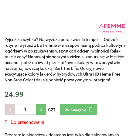
Żyjesz za szybko? Najwyższa pora zwolnić tempo … Odrzuć
rutynę i wyrusz z La Femme w niezapomnianą podróż kultowym
'ogórkiem' w poszukiwaniu wszystkich odcieni wolności! Relax,
take it easy! Napawaj się soczystą zielenią, zanurz się w błękicie
oceanu i patrz na świat przez różowe okulary w towarzystwie
naszej najnowszej kolekcji Surf The Life. Odkryj nowe,
ekscytujące kolory lakierów hybrydowych Ultra HD Hema Free
Non Stop Color i daj się ponieść pozytywnym wibracjom!
24.99
szt.
Do koszyka
Do przechowalni
Program lojalnościowy dostępny jest tylko dla zalogowanych