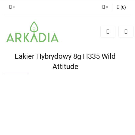
(
0
)
Zaloguj się
Zarejestruj się
Dodaj zgłoszenie
Lakier Hybrydowy 8g H335 Wild
Attitude