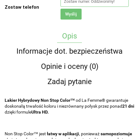
Zostaw telefon
Wyślij
Opis
Informacje dot. bezpieczeństwa
Opinie i oceny (0)
Zadaj pytanie
Lakier Hybrydowy Non Stop Color™
od La Femme® gwarantuje
doskonałą trwałość koloru i niezrównany połysk przez ponad
21 dni
dzięki formule
Ultra HD.
Non Stop Color™ jest
łatwy w aplikacji
, ponieważ
samopoziomuje