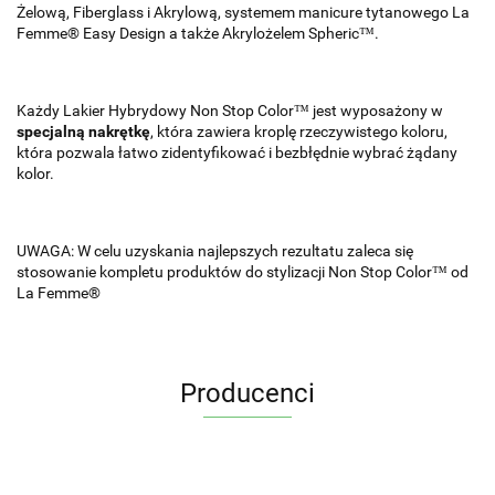
Żelową, Fiberglass i Akrylową, systemem manicure tytanowego La
Femme® Easy Design a także Akrylożelem Spheric™.
Każdy Lakier Hybrydowy Non Stop Color™ jest wyposażony w
specjalną nakrętkę
, która zawiera kroplę rzeczywistego koloru,
która pozwala łatwo zidentyfikować i bezbłędnie wybrać żądany
kolor.
UWAGA: W celu uzyskania najlepszych rezultatu zaleca się
stosowanie kompletu produktów do stylizacji Non Stop Color™ od
La Femme®
Producenci