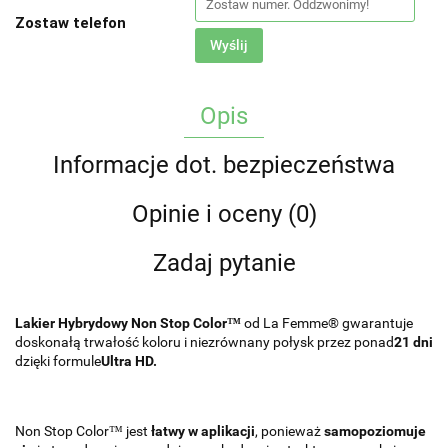
Zostaw telefon
Wyślij
Opis
Informacje dot. bezpieczeństwa
Opinie i oceny (0)
Zadaj pytanie
Lakier Hybrydowy Non Stop Color™
od La Femme® gwarantuje
doskonałą trwałość koloru i niezrównany połysk przez ponad
21 dni
dzięki formule
Ultra HD.
Non Stop Color™ jest
łatwy w aplikacji
, ponieważ
samopoziomuje