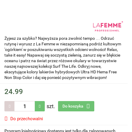
Żyjesz za szybko? Najwyższa pora zwolnić tempo … Odrzuć
rutynę i wyrusz z La Femme w niezapomnianą podróż kultowym
'ogórkiem' w poszukiwaniu wszystkich odcieni wolności! Relax,
take it easy! Napawaj się soczystą zielenią, zanurz się w błękicie
oceanu i patrz na świat przez różowe okulary w towarzystwie
naszej najnowszej kolekcji Surf The Life. Odkryj nowe,
ekscytujące kolory lakierów hybrydowych Ultra HD Hema Free
Non Stop Color i daj się ponieść pozytywnym wibracjom!
24.99
szt.
Do koszyka
Do przechowalni
Program lojalnościowy dostępny jest tylko dla zalogowanych