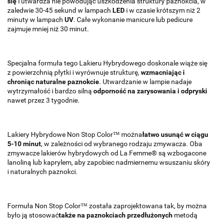
się
i utwardza nie powodując uszkodzenia struktury paznokcia, w
zaledwie 30-45 sekund w lampach
LED
i w czasie krótszym niż 2
minuty w lampach
UV
. Całe wykonanie manicure lub pedicure
zajmuje mniej niż 30 minut.
Specjalna formuła tego Lakieru Hybrydowego doskonale wiąże się
z powierzchnią płytki i wyrównuje strukturę,
wzmacniając i
chroniąc naturalne paznokcie
. Utwardzanie w lampie nadaje
wytrzymałość i bardzo silną
odporność na zarysowania i odpryski
nawet przez 3 tygodnie.
Lakiery Hybrydowe Non Stop Color™ można
łatwo usunąć w ciągu
5-10 minut
, w zależności od wybranego rodzaju zmywacza. Oba
zmywacze lakierów hybrydowych od La Femme® są wzbogacone
lanoliną lub kaprylem, aby zapobiec nadmiernemu wsuszaniu skóry
i naturalnych paznokci.
Formuła Non Stop Color™ została zaprojektowana tak, by można
było ją stosować
także na paznokciach przedłużonych
metodą