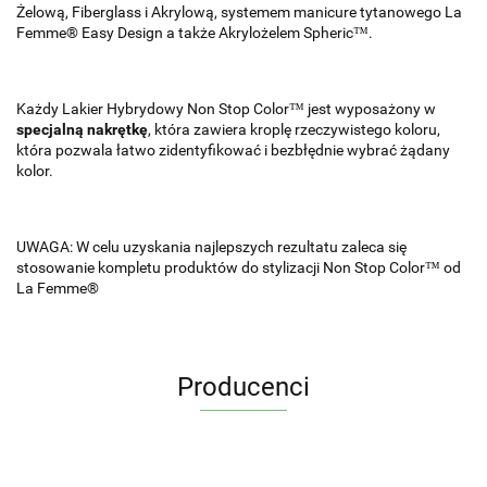
Żelową, Fiberglass i Akrylową, systemem manicure tytanowego La
Femme® Easy Design a także Akrylożelem Spheric™.
Każdy Lakier Hybrydowy Non Stop Color™ jest wyposażony w
specjalną nakrętkę
, która zawiera kroplę rzeczywistego koloru,
która pozwala łatwo zidentyfikować i bezbłędnie wybrać żądany
kolor.
UWAGA: W celu uzyskania najlepszych rezultatu zaleca się
stosowanie kompletu produktów do stylizacji Non Stop Color™ od
La Femme®
Producenci