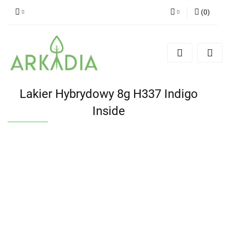
(
0
)
Zaloguj się
Zarejestruj się
Dodaj zgłoszenie
Lakier Hybrydowy 8g H337 Indigo
Inside