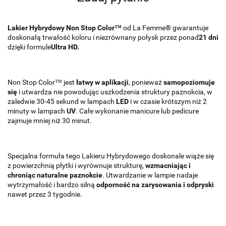
Lakier Hybrydowy Non Stop Color™
od La Femme® gwarantuje
doskonałą trwałość koloru i niezrównany połysk przez ponad
21 dni
dzięki formule
Ultra HD.
Non Stop Color™ jest
łatwy w aplikacji
, ponieważ
samopoziomuje
się
i utwardza nie powodując uszkodzenia struktury paznokcia, w
zaledwie 30-45 sekund w lampach
LED
i w czasie krótszym niż 2
minuty w lampach
UV
. Całe wykonanie manicure lub pedicure
zajmuje mniej niż 30 minut.
Specjalna formuła tego Lakieru Hybrydowego doskonale wiąże się
z powierzchnią płytki i wyrównuje strukturę,
wzmacniając i
chroniąc naturalne paznokcie
. Utwardzanie w lampie nadaje
wytrzymałość i bardzo silną
odporność na zarysowania i odpryski
nawet przez 3 tygodnie.