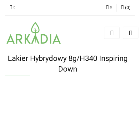
(
0
)
Zaloguj się
Zarejestruj się
Dodaj zgłoszenie
Lakier Hybrydowy 8g/H340 Inspiring
Down