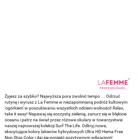
Żyjesz za szybko? Najwyższa pora zwolnić tempo … Odrzuć
rutynę i wyrusz z La Femme w niezapomnianą podróż kultowym
'ogórkiem' w poszukiwaniu wszystkich odcieni wolności! Relax,
take it easy! Napawaj się soczystą zielenią, zanurz się w błękicie
oceanu i patrz na świat przez różowe okulary w towarzystwie
naszej najnowszej kolekcji Surf The Life. Odkryj nowe,
ekscytujące kolory lakierów hybrydowych Ultra HD Hema Free
Non Stop Color i daj się ponieść pozytywnym wibracjom!