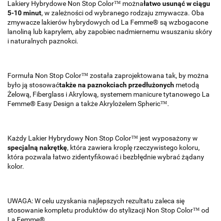
Lakiery Hybrydowe Non Stop Color™ można
łatwo usunąć w ciągu
5-10 minut
, w zależności od wybranego rodzaju zmywacza. Oba
zmywacze lakierów hybrydowych od La Femme® są wzbogacone
lanoliną lub kaprylem, aby zapobiec nadmiernemu wsuszaniu skóry
i naturalnych paznokci.
Formuła Non Stop Color™ została zaprojektowana tak, by można
było ją stosować
także na paznokciach przedłużonych
metodą
Żelową, Fiberglass i Akrylową, systemem manicure tytanowego La
Femme® Easy Design a także Akrylożelem Spheric™.
Każdy Lakier Hybrydowy Non Stop Color™ jest wyposażony w
specjalną nakrętkę
, która zawiera kroplę rzeczywistego koloru,
która pozwala łatwo zidentyfikować i bezbłędnie wybrać żądany
kolor.
UWAGA: W celu uzyskania najlepszych rezultatu zaleca się
stosowanie kompletu produktów do stylizacji Non Stop Color™ od
La Femme®