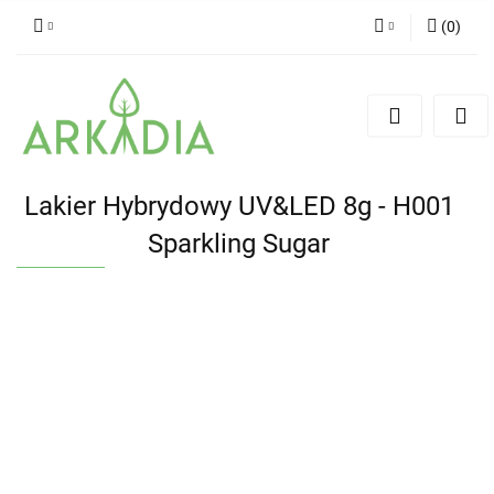
(
0
)
Zaloguj się
Zarejestruj się
Dodaj zgłoszenie
Lakier Hybrydowy UV&LED 8g - H001
Sparkling Sugar