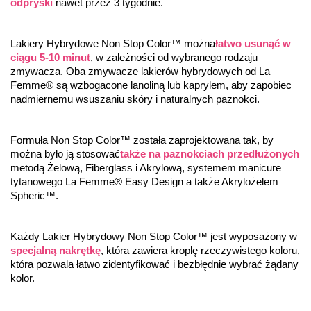
odpryski
 nawet przez 3 tygodnie.
Lakiery Hybrydowe Non Stop Color™ można
łatwo usunąć w 
ciągu 5-10 minut
, w zależności od wybranego rodzaju 
zmywacza. Oba zmywacze lakierów hybrydowych od La 
Femme® są wzbogacone lanoliną lub kaprylem, aby zapobiec 
nadmiernemu wsuszaniu skóry i naturalnych paznokci.
Formuła Non Stop Color™ została zaprojektowana tak, by 
można było ją stosować
także na paznokciach przedłużonych
metodą Żelową, Fiberglass i Akrylową, systemem manicure 
tytanowego La Femme® Easy Design a także Akrylożelem 
Spheric™.
Każdy Lakier Hybrydowy Non Stop Color™ jest wyposażony w 
specjalną nakrętkę
, która zawiera kroplę rzeczywistego koloru, 
która pozwala łatwo zidentyfikować i bezbłędnie wybrać żądany 
kolor.