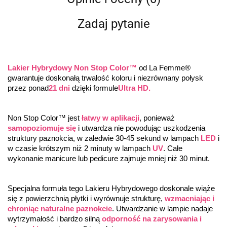
Zadaj pytanie
Lakier Hybrydowy Non Stop Color™
 od La Femme® 
gwarantuje doskonałą trwałość koloru i niezrównany połysk 
przez ponad
21 dni
 dzięki formule
Ultra HD.
Non Stop Color™ jest 
łatwy w aplikacji
, ponieważ 
samopoziomuje się
 i utwardza nie powodując uszkodzenia 
struktury paznokcia, w zaledwie 30-45 sekund w lampach 
LED
 i 
w czasie krótszym niż 2 minuty w lampach 
UV
. Całe 
wykonanie manicure lub pedicure zajmuje mniej niż 30 minut.
Specjalna formuła tego Lakieru Hybrydowego doskonale wiąże 
się z powierzchnią płytki i wyrównuje strukturę, 
wzmacniając i 
chroniąc naturalne paznokcie
. Utwardzanie w lampie nadaje 
wytrzymałość i bardzo silną 
odporność na zarysowania i 