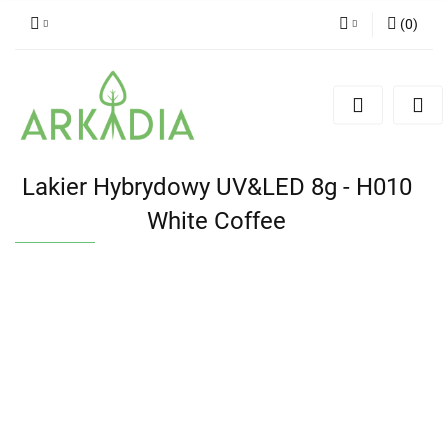
(
0
)
Zaloguj się
Zarejestruj się
Dodaj zgłoszenie
Lakier Hybrydowy UV&LED 8g - H010
White Coffee