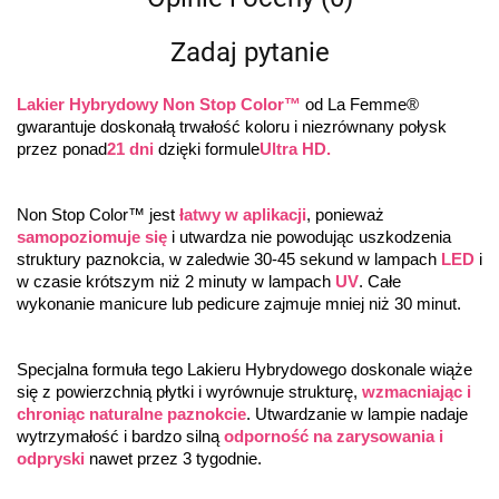
Zadaj pytanie
Lakier Hybrydowy Non Stop Color™
 od La Femme® 
gwarantuje doskonałą trwałość koloru i niezrównany połysk 
przez ponad
21 dni
 dzięki formule
Ultra HD.
Non Stop Color™ jest 
łatwy w aplikacji
, ponieważ 
samopoziomuje się
 i utwardza nie powodując uszkodzenia 
struktury paznokcia, w zaledwie 30-45 sekund w lampach 
LED
 i 
w czasie krótszym niż 2 minuty w lampach 
UV
. Całe 
wykonanie manicure lub pedicure zajmuje mniej niż 30 minut.
Specjalna formuła tego Lakieru Hybrydowego doskonale wiąże 
się z powierzchnią płytki i wyrównuje strukturę, 
wzmacniając i 
chroniąc naturalne paznokcie
. Utwardzanie w lampie nadaje 
wytrzymałość i bardzo silną 
odporność na zarysowania i 
odpryski
 nawet przez 3 tygodnie.