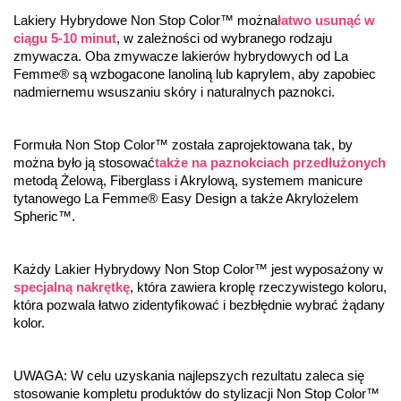
Lakiery Hybrydowe Non Stop Color™ można
łatwo usunąć w 
ciągu 5-10 minut
, w zależności od wybranego rodzaju 
zmywacza. Oba zmywacze lakierów hybrydowych od La 
Femme® są wzbogacone lanoliną lub kaprylem, aby zapobiec 
nadmiernemu wsuszaniu skóry i naturalnych paznokci.
Formuła Non Stop Color™ została zaprojektowana tak, by 
można było ją stosować
także na paznokciach przedłużonych
metodą Żelową, Fiberglass i Akrylową, systemem manicure 
tytanowego La Femme® Easy Design a także Akrylożelem 
Spheric™.
Każdy Lakier Hybrydowy Non Stop Color™ jest wyposażony w 
specjalną nakrętkę
, która zawiera kroplę rzeczywistego koloru, 
która pozwala łatwo zidentyfikować i bezbłędnie wybrać żądany 
kolor.
UWAGA: W celu uzyskania najlepszych rezultatu zaleca się 
stosowanie kompletu produktów do stylizacji Non Stop Color™ 