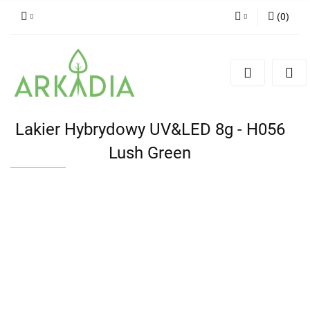
(
0
)
Zaloguj się
Zarejestruj się
Dodaj zgłoszenie
Lakier Hybrydowy UV&LED 8g - H056
Lush Green