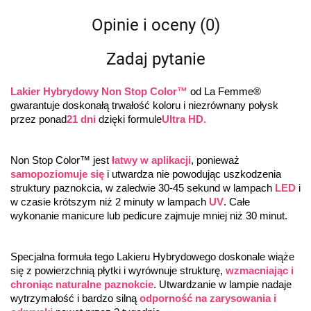
Opinie i oceny (0)
Zadaj pytanie
Lakier Hybrydowy Non Stop Color™
 od La Femme® 
gwarantuje doskonałą trwałość koloru i niezrównany połysk 
przez ponad
21 dni
 dzięki formule
Ultra HD.
Non Stop Color™ jest 
łatwy w aplikacji
, ponieważ 
samopoziomuje się
 i utwardza nie powodując uszkodzenia 
struktury paznokcia, w zaledwie 30-45 sekund w lampach 
LED
 i 
w czasie krótszym niż 2 minuty w lampach 
UV
. Całe 
wykonanie manicure lub pedicure zajmuje mniej niż 30 minut.
Specjalna formuła tego Lakieru Hybrydowego doskonale wiąże 
się z powierzchnią płytki i wyrównuje strukturę, 
wzmacniając i 
chroniąc naturalne paznokcie
. Utwardzanie w lampie nadaje 
wytrzymałość i bardzo silną 
odporność na zarysowania i 