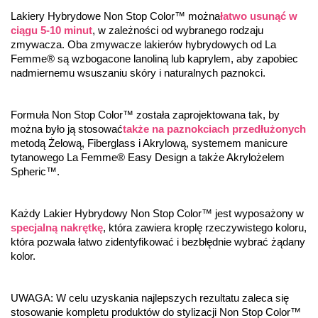
Lakiery Hybrydowe Non Stop Color™ można
łatwo usunąć w 
ciągu 5-10 minut
, w zależności od wybranego rodzaju 
zmywacza. Oba zmywacze lakierów hybrydowych od La 
Femme® są wzbogacone lanoliną lub kaprylem, aby zapobiec 
nadmiernemu wsuszaniu skóry i naturalnych paznokci.
Formuła Non Stop Color™ została zaprojektowana tak, by 
można było ją stosować
także na paznokciach przedłużonych
metodą Żelową, Fiberglass i Akrylową, systemem manicure 
tytanowego La Femme® Easy Design a także Akrylożelem 
Spheric™.
Każdy Lakier Hybrydowy Non Stop Color™ jest wyposażony w 
specjalną nakrętkę
, która zawiera kroplę rzeczywistego koloru, 
która pozwala łatwo zidentyfikować i bezbłędnie wybrać żądany 
kolor.
UWAGA: W celu uzyskania najlepszych rezultatu zaleca się 
stosowanie kompletu produktów do stylizacji Non Stop Color™ 