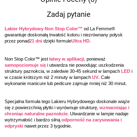
Zadaj pytanie
Lakier Hybrydowy Non Stop Color™
 od La Femme® 
gwarantuje doskonałą trwałość koloru i niezrównany połysk 
przez ponad
21 dni
 dzięki formule
Ultra HD.
Non Stop Color™ jest 
łatwy w aplikacji
, ponieważ 
samopoziomuje się
 i utwardza nie powodując uszkodzenia 
struktury paznokcia, w zaledwie 30-45 sekund w lampach 
LED
 i 
w czasie krótszym niż 2 minuty w lampach 
UV
. Całe 
wykonanie manicure lub pedicure zajmuje mniej niż 30 minut.
Specjalna formuła tego Lakieru Hybrydowego doskonale wiąże 
się z powierzchnią płytki i wyrównuje strukturę, 
wzmacniając i 
chroniąc naturalne paznokcie
. Utwardzanie w lampie nadaje 
wytrzymałość i bardzo silną 
odporność na zarysowania i 
odpryski
 nawet przez 3 tygodnie.