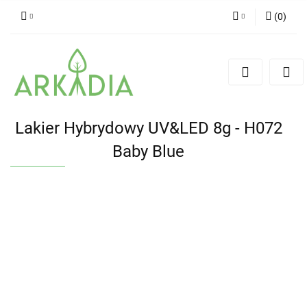
(
0
)
Zaloguj się
Zarejestruj się
Dodaj zgłoszenie
Lakier Hybrydowy UV&LED 8g - H072
Baby Blue