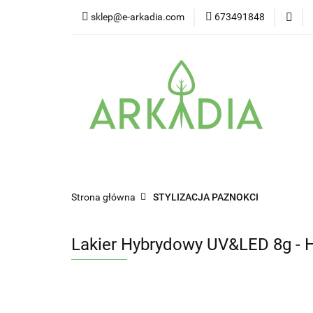
sklep@e-arkadia.com
673491848
Kategorie
Pro
Higiena i bezpiecz
Kategorie
Producenci
Twarz
W
Strona główna
STYLIZACJA PAZNOKCI
Lakier Hybrydowy UV&LED 8g - 