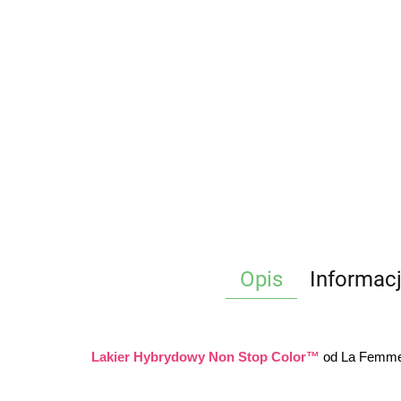
Opis
Informac
Lakier Hybrydowy Non Stop Color™
 od La Femme®