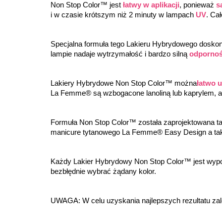
Non Stop Color™ jest 
łatwy w aplikacji
, ponieważ 
s
i w czasie krótszym niż 2 minuty w lampach 
UV
. Ca
Specjalna formuła tego Lakieru Hybrydowego doskonal
lampie nadaje wytrzymałość i bardzo silną 
odpornoś
Lakiery Hybrydowe Non Stop Color™ można
łatwo 
La Femme® są wzbogacone lanoliną lub kaprylem, a
Formuła Non Stop Color™ została zaprojektowana ta
manicure tytanowego La Femme® Easy Design a ta
Każdy Lakier Hybrydowy Non Stop Color™ jest wyp
bezbłędnie wybrać żądany kolor.
UWAGA: W celu uzyskania najlepszych rezultatu za