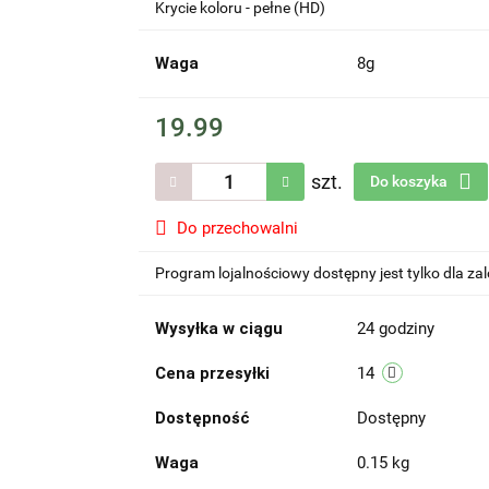
Krycie koloru - pełne (HD)
Waga
8g
19.99
szt.
Do koszyka
Do przechowalni
Program lojalnościowy dostępny jest tylko dla z
Wysyłka w ciągu
24 godziny
Cena przesyłki
14
Dostępność
Dostępny
Waga
0.15 kg