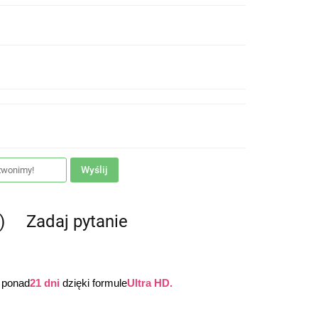
Wyślij
)
Zadaj pytanie
 ponad
21 dni
 dzięki formule
Ultra HD.