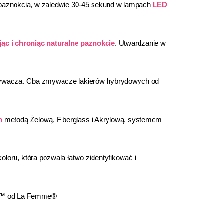
 paznokcia, w zaledwie 30-45 sekund w lampach 
LED
ąc i chroniąc naturalne paznokcie
. Utwardzanie w 
mywacza. Oba zmywacze lakierów hybrydowych od 
h
 metodą Żelową, Fiberglass i Akrylową, systemem 
oloru, która pozwala łatwo zidentyfikować i 
lor™ od La Femme®