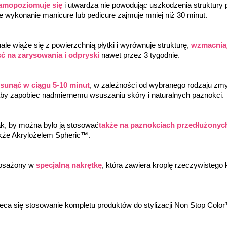
amopoziomuje się
 i utwardza nie powodując uszkodzenia struktury
łe wykonanie manicure lub pedicure zajmuje mniej niż 30 minut.
e wiąże się z powierzchnią płytki i wyrównuje strukturę, 
wzmacniaj
ć na zarysowania i odpryski
 nawet przez 3 tygodnie.
usunąć w ciągu 5-10 minut
, w zależności od wybranego rodzaju z
by zapobiec nadmiernemu wsuszaniu skóry i naturalnych paznokci.
k, by można było ją stosować
także na paznokciach przedłużonyc
kże Akrylożelem Spheric™.
osażony w 
specjalną nakrętkę
, która zawiera kroplę rzeczywistego k
leca się stosowanie kompletu produktów do stylizacji Non Stop Co