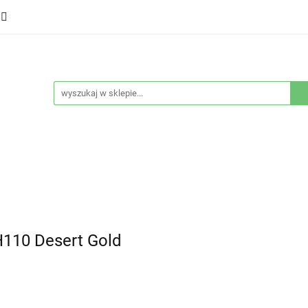
ducenci
Twarz
Włosy
Ciało
Stylizacja
eństwo
Sprzęty
Nowości
Bestsellery
łosy
Ciało
Stylizacja
Higiena i bezpieczeństwo
H110 Desert Gold