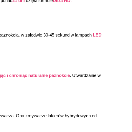
 ponad
21 dni
 dzięki formule
Ultra HD.
 paznokcia, w zaledwie 30-45 sekund w lampach 
LED
ąc i chroniąc naturalne paznokcie
. Utwardzanie w 
mywacza. Oba zmywacze lakierów hybrydowych od 