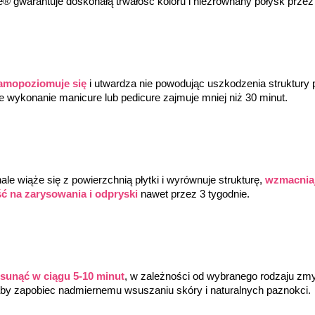
 gwarantuje doskonałą trwałość koloru i niezrównany połysk przez
amopoziomuje się
 i utwardza nie powodując uszkodzenia struktury
łe wykonanie manicure lub pedicure zajmuje mniej niż 30 minut.
e wiąże się z powierzchnią płytki i wyrównuje strukturę, 
wzmacniaj
ć na zarysowania i odpryski
 nawet przez 3 tygodnie.
usunąć w ciągu 5-10 minut
, w zależności od wybranego rodzaju z
by zapobiec nadmiernemu wsuszaniu skóry i naturalnych paznokci.