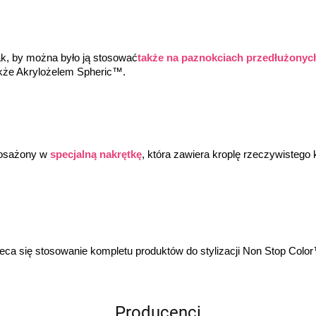
k, by można było ją stosować
także na paznokciach przedłużonyc
kże Akrylożelem Spheric™.
osażony w 
specjalną nakrętkę
, która zawiera kroplę rzeczywistego k
leca się stosowanie kompletu produktów do stylizacji Non Stop Co
Producenci