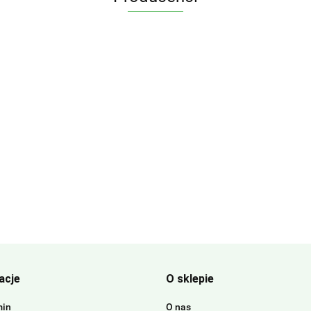
acje
O sklepie
min
O nas