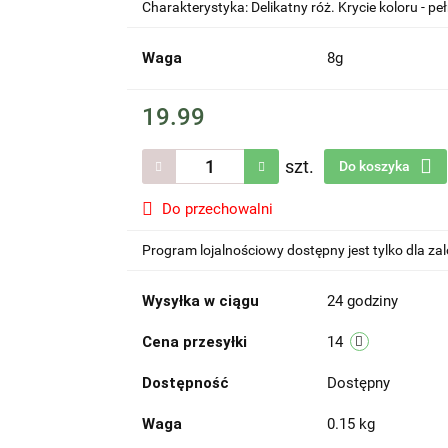
Charakterystyka: Delikatny róż. Krycie koloru - pe
Waga
8g
19.99
szt.
Do koszyka
Do przechowalni
Program lojalnościowy dostępny jest tylko dla z
Wysyłka w ciągu
24 godziny
Cena przesyłki
14
Dostępność
Dostępny
Waga
0.15 kg