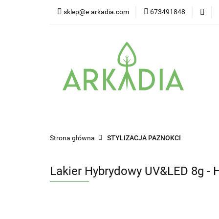
sklep@e-arkadia.com
673491848
Kategorie
Pro
Higiena i bezpiecz
Kategorie
Producenci
Twarz
W
Strona główna
STYLIZACJA PAZNOKCI
Lakier Hybrydowy UV&LED 8g - 