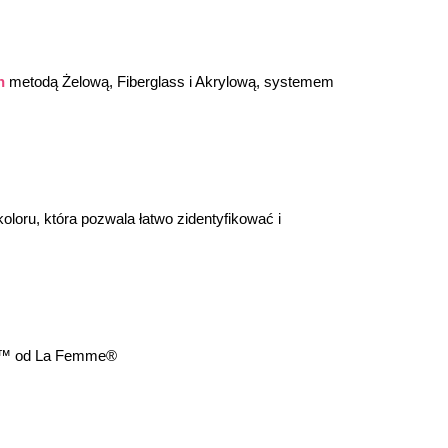
h
 metodą Żelową, Fiberglass i Akrylową, systemem 
oloru, która pozwala łatwo zidentyfikować i 
lor™ od La Femme®