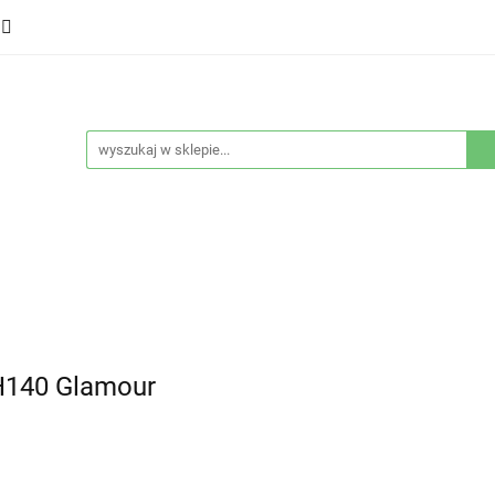
ducenci
Twarz
Włosy
Ciało
Stylizacja
eństwo
Sprzęty
Nowości
Bestsellery
łosy
Ciało
Stylizacja
Higiena i bezpieczeństwo
H140 Glamour