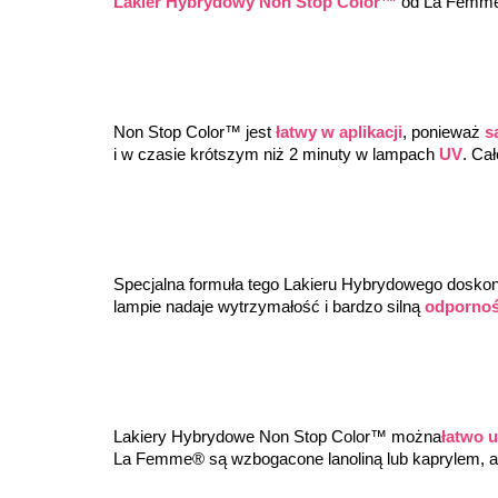
Lakier Hybrydowy Non Stop Color™
 od La Femme®
Non Stop Color™ jest 
łatwy w aplikacji
, ponieważ 
s
i w czasie krótszym niż 2 minuty w lampach 
UV
. Ca
Specjalna formuła tego Lakieru Hybrydowego doskonal
lampie nadaje wytrzymałość i bardzo silną 
odpornoś
Lakiery Hybrydowe Non Stop Color™ można
łatwo 
La Femme® są wzbogacone lanoliną lub kaprylem, a