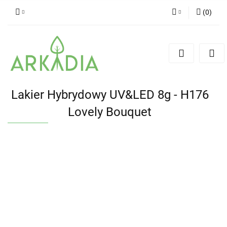
(
0
)
Zaloguj się
Zarejestruj się
Dodaj zgłoszenie
Lakier Hybrydowy UV&LED 8g - H176
Lovely Bouquet