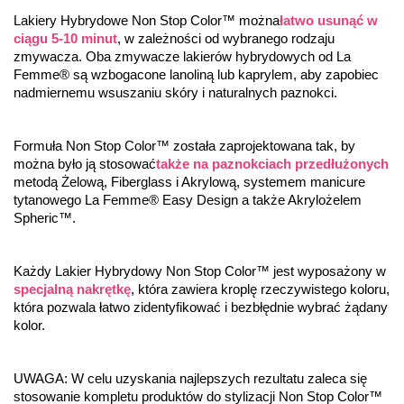
Lakiery Hybrydowe Non Stop Color™ można
łatwo usunąć w 
ciągu 5-10 minut
, w zależności od wybranego rodzaju 
zmywacza. Oba zmywacze lakierów hybrydowych od La 
Femme® są wzbogacone lanoliną lub kaprylem, aby zapobiec 
nadmiernemu wsuszaniu skóry i naturalnych paznokci.
Formuła Non Stop Color™ została zaprojektowana tak, by 
można było ją stosować
także na paznokciach przedłużonych
metodą Żelową, Fiberglass i Akrylową, systemem manicure 
tytanowego La Femme® Easy Design a także Akrylożelem 
Spheric™.
Każdy Lakier Hybrydowy Non Stop Color™ jest wyposażony w 
specjalną nakrętkę
, która zawiera kroplę rzeczywistego koloru, 
która pozwala łatwo zidentyfikować i bezbłędnie wybrać żądany 
kolor.
UWAGA: W celu uzyskania najlepszych rezultatu zaleca się 
stosowanie kompletu produktów do stylizacji Non Stop Color™ 