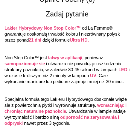
Zadaj pytanie
Lakier Hybrydowy Non Stop Color™
 od La Femme® 
gwarantuje doskonałą trwałość koloru i niezrównany połysk 
przez ponad
21 dni
 dzięki formule
Ultra HD.
Non Stop Color™ jest 
łatwy w aplikacji
, ponieważ 
samopoziomuje się
 i utwardza nie powodując uszkodzenia 
struktury paznokcia, w zaledwie 30-45 sekund w lampach 
LED
 i 
w czasie krótszym niż 2 minuty w lampach 
UV
. Całe 
wykonanie manicure lub pedicure zajmuje mniej niż 30 minut.
Specjalna formuła tego Lakieru Hybrydowego doskonale wiąże 
się z powierzchnią płytki i wyrównuje strukturę, 
wzmacniając i 
chroniąc naturalne paznokcie
. Utwardzanie w lampie nadaje 
wytrzymałość i bardzo silną 
odporność na zarysowania i 
odpryski
 nawet przez 3 tygodnie.