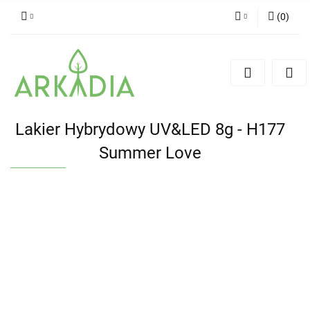
(
0
)
Zaloguj się
Zarejestruj się
Dodaj zgłoszenie
Lakier Hybrydowy UV&LED 8g - H177
Summer Love