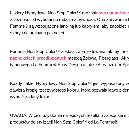
Lakiery Hybrydowe Non Stop Color™ można
łatwo usunąć w c
zależności od wybranego rodzaju zmywacza. Oba zmywacze l
Femme® są wzbogacone lanoliną lub kaprylem, aby zapobiec
skóry i naturalnych paznokci.
Formuła Non Stop Color™ została zaprojektowana tak, by moż
paznokciach przedłużonych
 metodą Żelową, Fiberglass i Ak
tytanowego La Femme® Easy Design a także Akrylożelem Sp
Każdy Lakier Hybrydowy Non Stop Color™ jest wyposażony w
zawiera kroplę rzeczywistego koloru, która pozwala łatwo zident
wybrać żądany kolor.
UWAGA: W celu uzyskania najlepszych rezultatu zaleca się st
produktów do stylizacji Non Stop Color™ od La Femme®