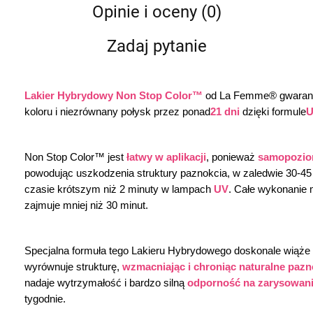
Opinie i oceny (0)
Zadaj pytanie
Lakier Hybrydowy Non Stop Color™
 od La Femme® gwarantu
koloru i niezrównany połysk przez ponad
21 dni
 dzięki formule
U
Non Stop Color™ jest 
łatwy w aplikacji
, ponieważ 
samopozio
powodując uszkodzenia struktury paznokcia, w zaledwie 30-4
czasie krótszym niż 2 minuty w lampach 
UV
. Całe wykonanie m
zajmuje mniej niż 30 minut.
Specjalna formuła tego Lakieru Hybrydowego doskonale wiąże się
wyrównuje strukturę, 
wzmacniając i chroniąc naturalne pazn
nadaje wytrzymałość i bardzo silną 
odporność na zarysowania
tygodnie.