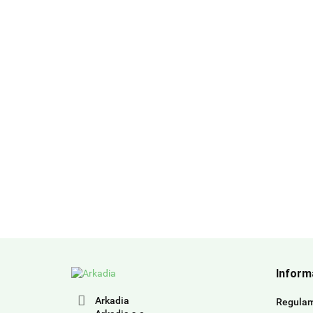
Inform
Arkadia
Regula