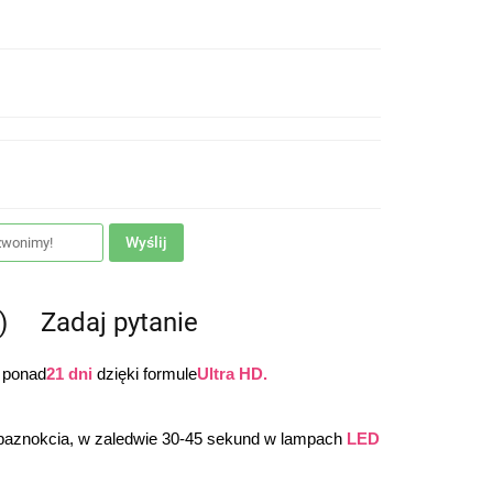
Wyślij
)
Zadaj pytanie
 ponad
21 dni
 dzięki formule
Ultra HD.
 paznokcia, w zaledwie 30-45 sekund w lampach 
LED