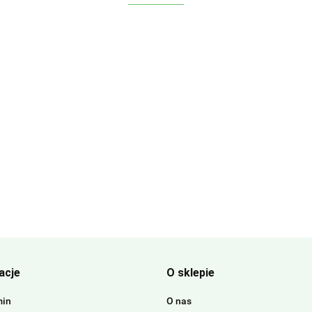
acje
O sklepie
min
O nas