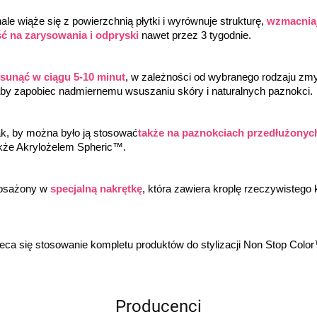
e wiąże się z powierzchnią płytki i wyrównuje strukturę, 
wzmacniaj
ć na zarysowania i odpryski
 nawet przez 3 tygodnie.
usunąć w ciągu 5-10 minut
, w zależności od wybranego rodzaju z
by zapobiec nadmiernemu wsuszaniu skóry i naturalnych paznokci.
k, by można było ją stosować
także na paznokciach przedłużonyc
kże Akrylożelem Spheric™.
osażony w 
specjalną nakrętkę
, która zawiera kroplę rzeczywistego k
leca się stosowanie kompletu produktów do stylizacji Non Stop Co
Producenci