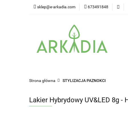
sklep@e-arkadia.com
673491848
Kategorie
Pro
Higiena i bezpiecz
Kategorie
Producenci
Twarz
W
Strona główna
STYLIZACJA PAZNOKCI
Lakier Hybrydowy UV&LED 8g -