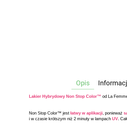
Opis
Informac
Lakier Hybrydowy Non Stop Color™
 od La Femme®
Non Stop Color™ jest 
łatwy w aplikacji
, ponieważ 
s
i w czasie krótszym niż 2 minuty w lampach 
UV
. Ca