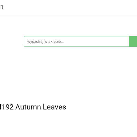
ducenci
Twarz
Włosy
Ciało
Stylizacja
eństwo
Sprzęty
Nowości
Bestsellery
łosy
Ciało
Stylizacja
Higiena i bezpieczeństwo
 H192 Autumn Leaves