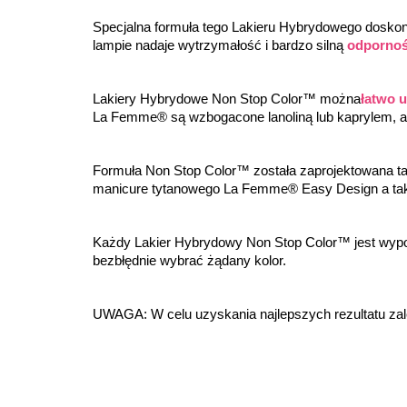
Specjalna formuła tego Lakieru Hybrydowego doskonal
lampie nadaje wytrzymałość i bardzo silną 
odpornoś
Lakiery Hybrydowe Non Stop Color™ można
łatwo 
La Femme® są wzbogacone lanoliną lub kaprylem, a
Formuła Non Stop Color™ została zaprojektowana ta
manicure tytanowego La Femme® Easy Design a ta
Każdy Lakier Hybrydowy Non Stop Color™ jest wyp
bezbłędnie wybrać żądany kolor.
UWAGA: W celu uzyskania najlepszych rezultatu za