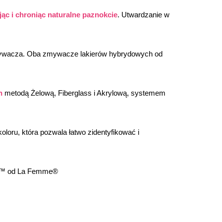
ąc i chroniąc naturalne paznokcie
. Utwardzanie w 
mywacza. Oba zmywacze lakierów hybrydowych od 
h
 metodą Żelową, Fiberglass i Akrylową, systemem 
oloru, która pozwala łatwo zidentyfikować i 
lor™ od La Femme®