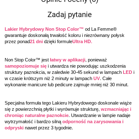
Zadaj pytanie
Lakier Hybrydowy Non Stop Color™
 od La Femme® 
gwarantuje doskonałą trwałość koloru i niezrównany połysk 
przez ponad
21 dni
 dzięki formule
Ultra HD.
Non Stop Color™ jest 
łatwy w aplikacji
, ponieważ 
samopoziomuje się
 i utwardza nie powodując uszkodzenia 
struktury paznokcia, w zaledwie 30-45 sekund w lampach 
LED
 i 
w czasie krótszym niż 2 minuty w lampach 
UV
. Całe 
wykonanie manicure lub pedicure zajmuje mniej niż 30 minut.
Specjalna formuła tego Lakieru Hybrydowego doskonale wiąże 
się z powierzchnią płytki i wyrównuje strukturę, 
wzmacniając i 
chroniąc naturalne paznokcie
. Utwardzanie w lampie nadaje 
wytrzymałość i bardzo silną 
odporność na zarysowania i 
odpryski
 nawet przez 3 tygodnie.