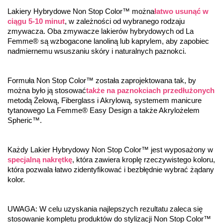
Lakiery Hybrydowe Non Stop Color™ można
łatwo usunąć w 
ciągu 5-10 minut
, w zależności od wybranego rodzaju 
zmywacza. Oba zmywacze lakierów hybrydowych od La 
Femme® są wzbogacone lanoliną lub kaprylem, aby zapobiec 
nadmiernemu wsuszaniu skóry i naturalnych paznokci.
Formuła Non Stop Color™ została zaprojektowana tak, by 
można było ją stosować
także na paznokciach przedłużonych
metodą Żelową, Fiberglass i Akrylową, systemem manicure 
tytanowego La Femme® Easy Design a także Akrylożelem 
Spheric™.
Każdy Lakier Hybrydowy Non Stop Color™ jest wyposażony w 
specjalną nakrętkę
, która zawiera kroplę rzeczywistego koloru, 
która pozwala łatwo zidentyfikować i bezbłędnie wybrać żądany 
kolor.
UWAGA: W celu uzyskania najlepszych rezultatu zaleca się 
stosowanie kompletu produktów do stylizacji Non Stop Color™ 