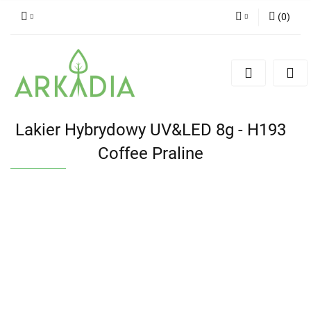
(
0
)
Zaloguj się
Zarejestruj się
Dodaj zgłoszenie
Lakier Hybrydowy UV&LED 8g - H193
Coffee Praline