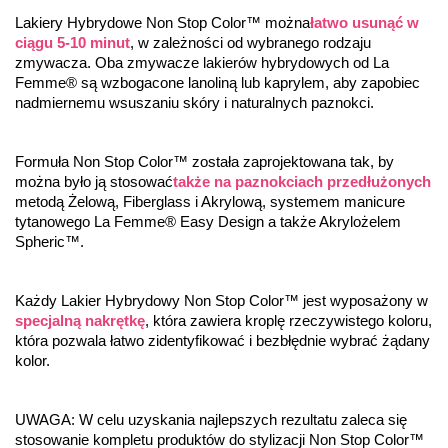
Lakiery Hybrydowe Non Stop Color™ można
łatwo usunąć w 
ciągu 5-10 minut
, w zależności od wybranego rodzaju 
zmywacza. Oba zmywacze lakierów hybrydowych od La 
Femme® są wzbogacone lanoliną lub kaprylem, aby zapobiec 
nadmiernemu wsuszaniu skóry i naturalnych paznokci.
Formuła Non Stop Color™ została zaprojektowana tak, by 
można było ją stosować
także na paznokciach przedłużonych
metodą Żelową, Fiberglass i Akrylową, systemem manicure 
tytanowego La Femme® Easy Design a także Akrylożelem 
Spheric™.
Każdy Lakier Hybrydowy Non Stop Color™ jest wyposażony w 
specjalną nakrętkę
, która zawiera kroplę rzeczywistego koloru, 
która pozwala łatwo zidentyfikować i bezbłędnie wybrać żądany 
kolor.
UWAGA: W celu uzyskania najlepszych rezultatu zaleca się 
stosowanie kompletu produktów do stylizacji Non Stop Color™ 