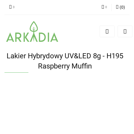
(
0
)
Zaloguj się
Zarejestruj się
Dodaj zgłoszenie
Lakier Hybrydowy UV&LED 8g - H195
Raspberry Muffin