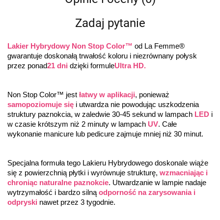
Zadaj pytanie
Lakier Hybrydowy Non Stop Color™
 od La Femme® 
gwarantuje doskonałą trwałość koloru i niezrównany połysk 
przez ponad
21 dni
 dzięki formule
Ultra HD.
Non Stop Color™ jest 
łatwy w aplikacji
, ponieważ 
samopoziomuje się
 i utwardza nie powodując uszkodzenia 
struktury paznokcia, w zaledwie 30-45 sekund w lampach 
LED
 i 
w czasie krótszym niż 2 minuty w lampach 
UV
. Całe 
wykonanie manicure lub pedicure zajmuje mniej niż 30 minut.
Specjalna formuła tego Lakieru Hybrydowego doskonale wiąże 
się z powierzchnią płytki i wyrównuje strukturę, 
wzmacniając i 
chroniąc naturalne paznokcie
. Utwardzanie w lampie nadaje 
wytrzymałość i bardzo silną 
odporność na zarysowania i 
odpryski
 nawet przez 3 tygodnie.