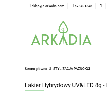
sklep@e-arkadia.com
673491848
Kategorie
Pro
Higiena i bezpiecz
Kategorie
Producenci
Twarz
W
Strona główna
STYLIZACJA PAZNOKCI
Lakier Hybrydowy UV&LED 8g - 