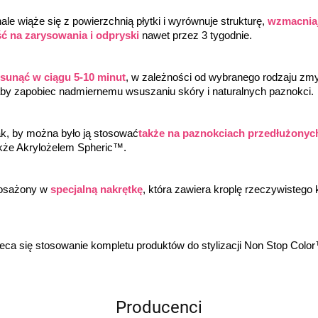
e wiąże się z powierzchnią płytki i wyrównuje strukturę, 
wzmacniaj
ć na zarysowania i odpryski
 nawet przez 3 tygodnie.
usunąć w ciągu 5-10 minut
, w zależności od wybranego rodzaju z
by zapobiec nadmiernemu wsuszaniu skóry i naturalnych paznokci.
k, by można było ją stosować
także na paznokciach przedłużonyc
kże Akrylożelem Spheric™.
osażony w 
specjalną nakrętkę
, która zawiera kroplę rzeczywistego k
leca się stosowanie kompletu produktów do stylizacji Non Stop Co
Producenci