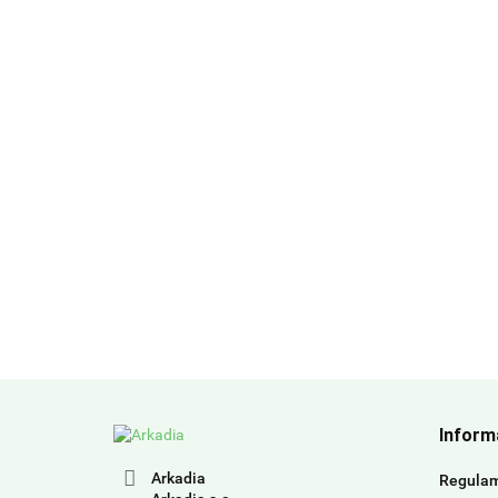
Inform
Arkadia
Regula