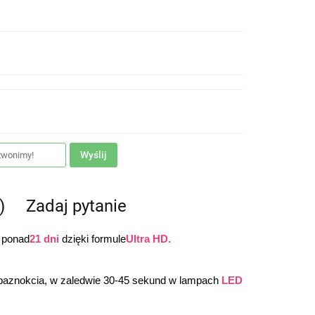
Wyślij
)
Zadaj pytanie
 ponad
21 dni
 dzięki formule
Ultra HD.
 paznokcia, w zaledwie 30-45 sekund w lampach 
LED