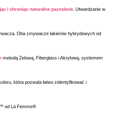
ąc i chroniąc naturalne paznokcie
. Utwardzanie w 
mywacza. Oba zmywacze lakierów hybrydowych od 
h
 metodą Żelową, Fiberglass i Akrylową, systemem 
oloru, która pozwala łatwo zidentyfikować i 
lor™ od La Femme®