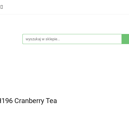
ducenci
Twarz
Włosy
Ciało
Stylizacja
eństwo
Sprzęty
Nowości
Bestsellery
łosy
Ciało
Stylizacja
Higiena i bezpieczeństwo
H196 Cranberry Tea