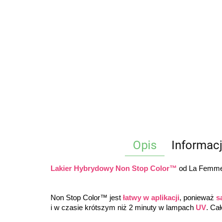
Opis
Informac
Lakier Hybrydowy Non Stop Color™
 od La Femme®
Non Stop Color™ jest 
łatwy w aplikacji
, ponieważ 
s
i w czasie krótszym niż 2 minuty w lampach 
UV
. Ca