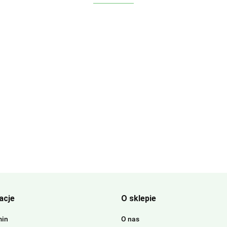
acje
O sklepie
min
O nas