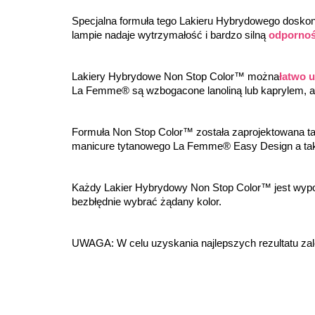
Specjalna formuła tego Lakieru Hybrydowego doskonal
lampie nadaje wytrzymałość i bardzo silną 
odpornoś
Lakiery Hybrydowe Non Stop Color™ można
łatwo 
La Femme® są wzbogacone lanoliną lub kaprylem, a
Formuła Non Stop Color™ została zaprojektowana ta
manicure tytanowego La Femme® Easy Design a ta
Każdy Lakier Hybrydowy Non Stop Color™ jest wyp
bezbłędnie wybrać żądany kolor.
UWAGA: W celu uzyskania najlepszych rezultatu za