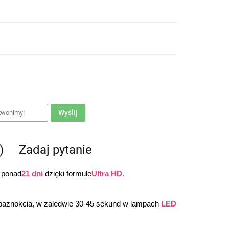
Wyślij
)
Zadaj pytanie
 ponad
21 dni
 dzięki formule
Ultra HD.
 paznokcia, w zaledwie 30-45 sekund w lampach 
LED