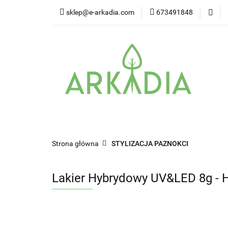
sklep@e-arkadia.com
673491848
Kategorie
Pro
Higiena i bezpiecz
Kategorie
Producenci
Twarz
W
Strona główna
STYLIZACJA PAZNOKCI
Lakier Hybrydowy UV&LED 8g - 