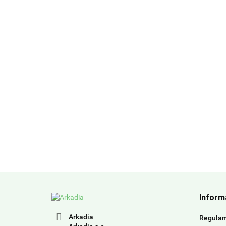
Inform
Arkadia
Regula