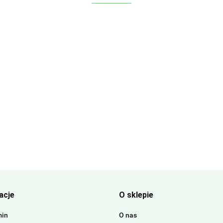
acje
O sklepie
min
O nas