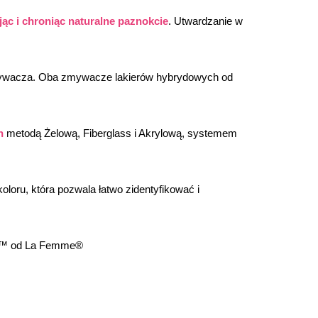
ąc i chroniąc naturalne paznokcie
. Utwardzanie w 
mywacza. Oba zmywacze lakierów hybrydowych od 
h
 metodą Żelową, Fiberglass i Akrylową, systemem 
oloru, która pozwala łatwo zidentyfikować i 
lor™ od La Femme®