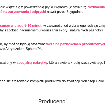
e wiąże się z powierzchnią płytki i wyrównuje strukturę, 
wzmacniaj
ć na zarysowania i odpryski
 nawet przez 3 tygodnie.
usunąć w ciągu 5-10 minut
, w zależności od wybranego rodzaju z
by zapobiec nadmiernemu wsuszaniu skóry i naturalnych paznokci.
k, by można było ją stosować
także na paznokciach przedłużonyc
kże Akrylożelem Spheric™.
osażony w 
specjalną nakrętkę
, która zawiera kroplę rzeczywistego k
leca się stosowanie kompletu produktów do stylizacji Non Stop Co
Producenci