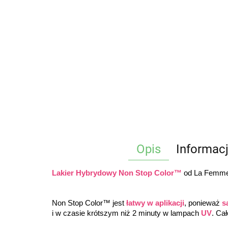
Opis
Informac
Lakier Hybrydowy Non Stop Color™
 od La Femme®
Non Stop Color™ jest 
łatwy w aplikacji
, ponieważ 
s
i w czasie krótszym niż 2 minuty w lampach 
UV
. Ca