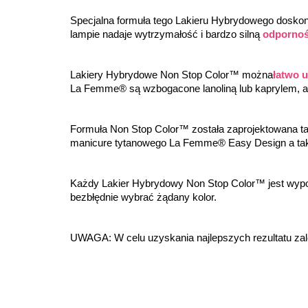
Specjalna formuła tego Lakieru Hybrydowego doskonal
lampie nadaje wytrzymałość i bardzo silną 
odpornoś
Lakiery Hybrydowe Non Stop Color™ można
łatwo 
La Femme® są wzbogacone lanoliną lub kaprylem, a
Formuła Non Stop Color™ została zaprojektowana ta
manicure tytanowego La Femme® Easy Design a ta
Każdy Lakier Hybrydowy Non Stop Color™ jest wyp
bezbłędnie wybrać żądany kolor.
UWAGA: W celu uzyskania najlepszych rezultatu za