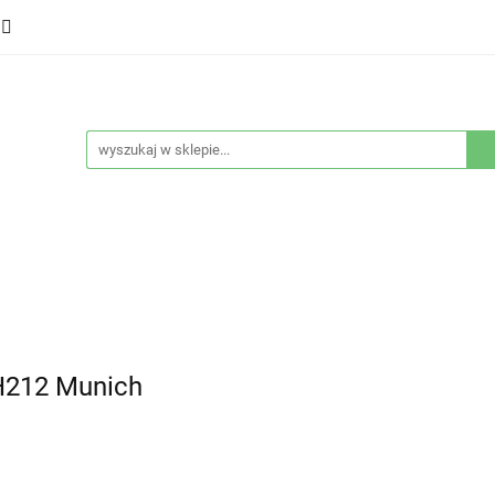
ducenci
Twarz
Włosy
Ciało
Stylizacja
eństwo
Sprzęty
Nowości
Bestsellery
łosy
Ciało
Stylizacja
Higiena i bezpieczeństwo
H212 Munich