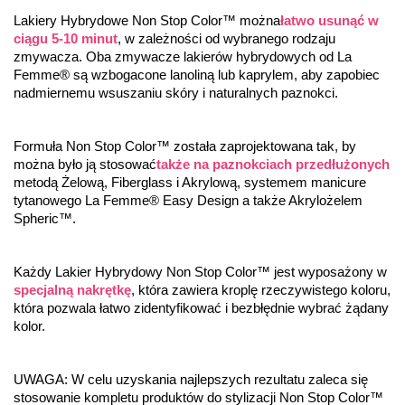
Lakiery Hybrydowe Non Stop Color™ można
łatwo usunąć w 
ciągu 5-10 minut
, w zależności od wybranego rodzaju 
zmywacza. Oba zmywacze lakierów hybrydowych od La 
Femme® są wzbogacone lanoliną lub kaprylem, aby zapobiec 
nadmiernemu wsuszaniu skóry i naturalnych paznokci.
Formuła Non Stop Color™ została zaprojektowana tak, by 
można było ją stosować
także na paznokciach przedłużonych
metodą Żelową, Fiberglass i Akrylową, systemem manicure 
tytanowego La Femme® Easy Design a także Akrylożelem 
Spheric™.
Każdy Lakier Hybrydowy Non Stop Color™ jest wyposażony w 
specjalną nakrętkę
, która zawiera kroplę rzeczywistego koloru, 
która pozwala łatwo zidentyfikować i bezbłędnie wybrać żądany 
kolor.
UWAGA: W celu uzyskania najlepszych rezultatu zaleca się 
stosowanie kompletu produktów do stylizacji Non Stop Color™ 