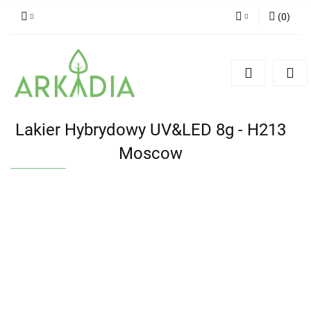
(
0
)
Zaloguj się
Zarejestruj się
Dodaj zgłoszenie
Lakier Hybrydowy UV&LED 8g - H213
Moscow