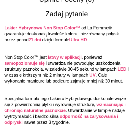
Zadaj pytanie
Lakier Hybrydowy Non Stop Color™
 od La Femme® 
gwarantuje doskonałą trwałość koloru i niezrównany połysk 
przez ponad
21 dni
 dzięki formule
Ultra HD.
Non Stop Color™ jest 
łatwy w aplikacji
, ponieważ 
samopoziomuje się
 i utwardza nie powodując uszkodzenia 
struktury paznokcia, w zaledwie 30-45 sekund w lampach 
LED
 i 
w czasie krótszym niż 2 minuty w lampach 
UV
. Całe 
wykonanie manicure lub pedicure zajmuje mniej niż 30 minut.
Specjalna formuła tego Lakieru Hybrydowego doskonale wiąże 
się z powierzchnią płytki i wyrównuje strukturę, 
wzmacniając i 
chroniąc naturalne paznokcie
. Utwardzanie w lampie nadaje 
wytrzymałość i bardzo silną 
odporność na zarysowania i 
odpryski
 nawet przez 3 tygodnie.