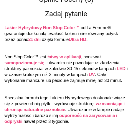
Zadaj pytanie
Lakier Hybrydowy Non Stop Color™
 od La Femme® 
gwarantuje doskonałą trwałość koloru i niezrównany połysk 
przez ponad
21 dni
 dzięki formule
Ultra HD.
Non Stop Color™ jest 
łatwy w aplikacji
, ponieważ 
samopoziomuje się
 i utwardza nie powodując uszkodzenia 
struktury paznokcia, w zaledwie 30-45 sekund w lampach 
LED
 i 
w czasie krótszym niż 2 minuty w lampach 
UV
. Całe 
wykonanie manicure lub pedicure zajmuje mniej niż 30 minut.
Specjalna formuła tego Lakieru Hybrydowego doskonale wiąże 
się z powierzchnią płytki i wyrównuje strukturę, 
wzmacniając i 
chroniąc naturalne paznokcie
. Utwardzanie w lampie nadaje 
wytrzymałość i bardzo silną 
odporność na zarysowania i 
odpryski
 nawet przez 3 tygodnie.