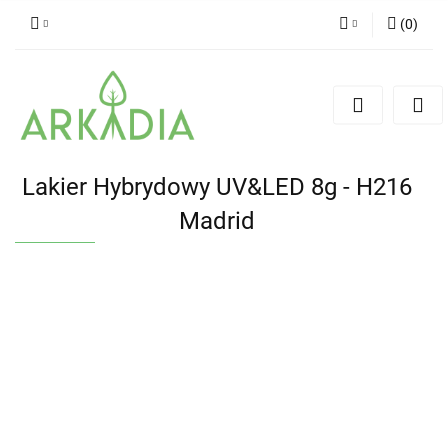
(
0
)
Zaloguj się
Zarejestruj się
Dodaj zgłoszenie
Lakier Hybrydowy UV&LED 8g - H216
Madrid