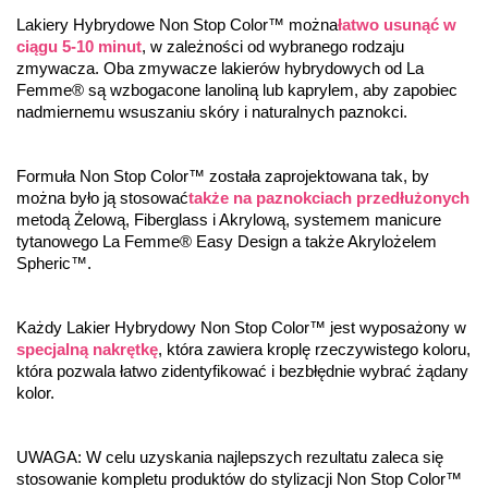
Lakiery Hybrydowe Non Stop Color™ można
łatwo usunąć w 
ciągu 5-10 minut
, w zależności od wybranego rodzaju 
zmywacza. Oba zmywacze lakierów hybrydowych od La 
Femme® są wzbogacone lanoliną lub kaprylem, aby zapobiec 
nadmiernemu wsuszaniu skóry i naturalnych paznokci.
Formuła Non Stop Color™ została zaprojektowana tak, by 
można było ją stosować
także na paznokciach przedłużonych
metodą Żelową, Fiberglass i Akrylową, systemem manicure 
tytanowego La Femme® Easy Design a także Akrylożelem 
Spheric™.
Każdy Lakier Hybrydowy Non Stop Color™ jest wyposażony w 
specjalną nakrętkę
, która zawiera kroplę rzeczywistego koloru, 
która pozwala łatwo zidentyfikować i bezbłędnie wybrać żądany 
kolor.
UWAGA: W celu uzyskania najlepszych rezultatu zaleca się 
stosowanie kompletu produktów do stylizacji Non Stop Color™ 